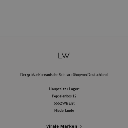
arecipe
neige
CQUEEN
ke P:rem
monde
diheal
dipeel
mebox
Der größte Koreanische Skincare Shop von Deutschland
ssha
zon
Hauptsitz / Lager:
onshot
Peppelenbos 12
CIFIC
6662 WB Elst
Niederlande
ogen
ripera
Virale Marken