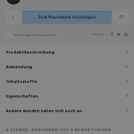
olio
oir
Zum Warenkorb hinzufügen
ude House
ecipe
TEILEN:
Auf Vergleichsliste setzen
dia
 Skin
Produktbeschreibung
odal
Anwendung
nskin
ruharu Wonder
Inhaltsstoffe
imish
Eigenschaften
ika Holika
GGEE
Andere Kunden sahen sich auch an
iyoon
m From
0
STERNE, BASIEREND AUF
0
BEWERTUNGEN