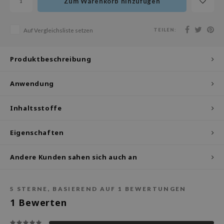
Zum Warenkorb hinzufügen
olio
oir
TEILEN:
Auf Vergleichsliste setzen
ude House
ecipe
Produktbeschreibung
dia
Anwendung
 Skin
odal
Inhaltsstoffe
nskin
ruharu Wonder
Eigenschaften
imish
Andere Kunden sahen sich auch an
ika Holika
GGEE
5
STERNE, BASIEREND AUF
1
BEWERTUNGEN
iyoon
1
Bewerten
m From