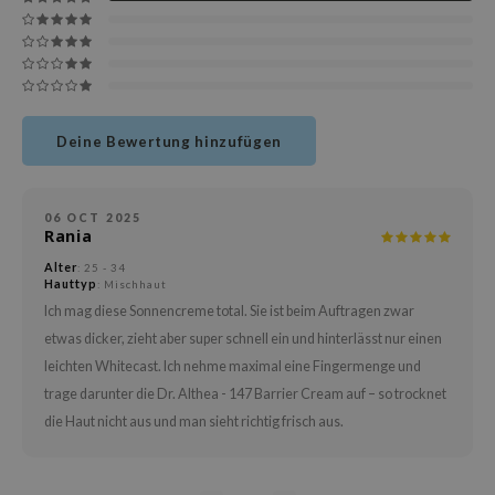
deed Labs
isfree
ehan
ntree
s Skin
Deine Bewertung hinzufügen
NIK
jun
06 OCT 2025
Rania
solution
Alter
: 25 - 34
miso
Hauttyp
: Mischhaut
irs
Ich mag diese Sonnencreme total. Sie ist beim Auftragen zwar
etwas dicker, zieht aber super schnell ein und hinterlässt nur einen
avuu
leichten Whitecast. Ich nehme maximal eine Fingermenge und
elf
trage darunter die Dr. Althea - 147 Barrier Cream auf – so trocknet
se
die Haut nicht aus und man sieht richtig frisch aus.
dor
gom