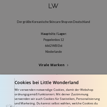
itfee
oré
rito SEOUL
Der größte Koreanische Skincare Shop von Deutschland
unkang Yul
l Barrier
Hauptsitz / Lager:
:P
Peppelenbos 12
hto Mentholatum
6662 WB Elst
Niederlande
mand
und Lab
Virale Marken
cret Key
iseido
Kategorien
Cookies bei Little Wonderland
ris
Blogs
Wir verwenden notwendige Cookies, damit der Webshop
infood
ordnungsgemäß funktioniert. Mit deiner Zustimmung
Info
inRx LAB
verwenden wir auch Cookies für Statistiken, Personalisierung
und Marketing. Du kannst selbst wählen, welche Cookies du
P