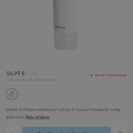
Süßholz
rperpflege
 Lab
Niacinamid
ppenpflege
lflower
Bakuchiol
cessoires
nton
Beta-glucan
ni-Kosmetik
Plain
Centella asiatica
hrungsergänzungsmittel
najour
PDRN
schenksets
 Wishtrend
Azelaic acid
limax
Mandelic Acid
16,99 €
SRX
UVP
*
NICHT AUF LAGER
* Inkl. MwSt. zzgl.
Versandkosten
riya
wytree
 Ceuracle
ila Co
Enthält 10.000ppm Antisebum P und den 4-Tyrineol-Komplex für seidig
glatte Haut.
Mehr erfahren
zavecca
bryolisse