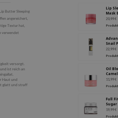
Lip Sl
Lip Butter Sleeping
Mask 
ffen angereichert,
20,99 €
tige Textur hat,
Produkt
am verwendet
Advan
Snail 
Eye C
22,99 €
Produkt
gkeit versorgt.
Oil B
und ist reich an
Camell
ingallat.
Mask
er Haut und
11,99 €
 glatt und straff
Produkt
Full F
Sugar
Scrub
19,99 €
Produkt