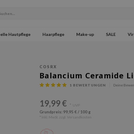
elle Hautpflege
Haarpflege
Make-up
SALE
Vir
COSRX
Balancium Ceramide Li
1
BEWERTUNGEN
Deine Bewer
19,99 €
*
UVP
Grundpreis: 99,95 € / 100 g
* Inkl. MwSt. zzgl.
Versandkosten