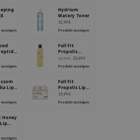
eeping
Hydrium
EX
Watery Toner
15,99 €
 anzeigen
Produkt anzeigen
ced
Full Fit
Peptide
Propolis
ream
Synergy
20,69 €
22,99 €
Toner
 anzeigen
Produkt anzeigen
lossom
Full Fit
ia Lip
Propolis Lip
Sleeping Mask
19,99 €
 anzeigen
Produkt anzeigen
it Honey
 Lip
 anzeigen