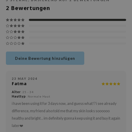
deed Labs
2
Bewertungen
isfree
ehan
ntree
s Skin
NIK
jun
Deine Bewertung hinzufügen
solution
miso
23 MAY 2024
irs
Fatma
avuu
Alter
: 25 - 34
Hauttyp
: Normale Haut
elf
i have been using it for 3 days now, and guess what!? i see already
se
difference, my friend also told me that my skin looks soooooo
healthy and bright .. im definitely gonna keep using it and buy it again
dor
later❤️
gom