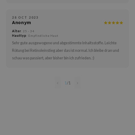
arecipe
neige
28 OCT 2023
Anonym
CQUEEN
Alter
: 25 - 34
ke P:rem
Hauttyp
: Empfindliche Haut
monde
Sehr gute ausgewogene und abgestimmte Inhaltsstoffe. Leichte
Rötung bei Retinoleinstieg aber das ist normal. Ich bleibe dran und
diheal
schau was passiert, aber bisher bin ich zufrieden. :)
dipeel
mebox
ssha
1
/
1
zon
onshot
CIFIC
ogen
ripera