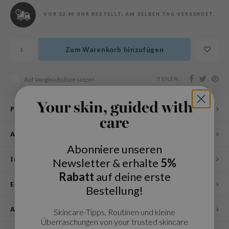
olio
VOR 22:00 UHR BESTELLT, AM SELBEN TAG VERSENDET.
oir
ude House
Zum Warenkorb hinzufügen
ecipe
dia
TEILEN:
Auf Vergleichsliste setzen
 Skin
odal
Your skin, guided with
Produktbeschreibung
nskin
care
Anwendung
ruharu Wonder
Abonniere unseren
imish
Inhaltsstoffe
Newsletter & erhalte
5%
ika Holika
Rabatt
auf deine erste
GGEE
Eigenschaften
Bestellung!
iyoon
Andere Kunden sahen sich auch an
Skincare-Tipps, Routinen und kleine
m From
Überraschungen von your trusted skincare