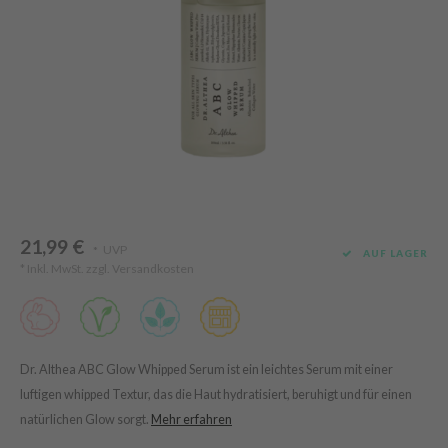
Süßholz
rperpflege
 Lab
Niacinamid
ppenpflege
lflower
Bakuchiol
cessoires
nton
Beta-glucan
ni-Kosmetik
Plain
Centella asiatica
hrungsergänzungsmittel
najour
PDRN
schenksets
 Wishtrend
Azelaic acid
limax
Mandelic Acid
21,99 €
SRX
UVP
*
AUF LAGER
* Inkl. MwSt. zzgl.
Versandkosten
riya
wytree
 Ceuracle
ila Co
Dr. Althea ABC Glow Whipped Serum ist ein leichtes Serum mit einer
luftigen whipped Textur, das die Haut hydratisiert, beruhigt und für einen
zavecca
natürlichen Glow sorgt.
Mehr erfahren
bryolisse