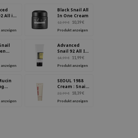
ced
Black Snail All
2 All in
In One Cream
ream
10,39 €
12,99 €
 anzeigen
Produkt anzeigen
Snail
Advanced
gen
Snail 92 All In
m
One Cream
11,99 €
14,99 €
Tube
 anzeigen
Produkt anzeigen
Mucin
SEOUL 1988
ng
Cream : Snail
l Cream
Mucin 93% +
18,39 €
22,99 €
Rice
 anzeigen
Produkt anzeigen