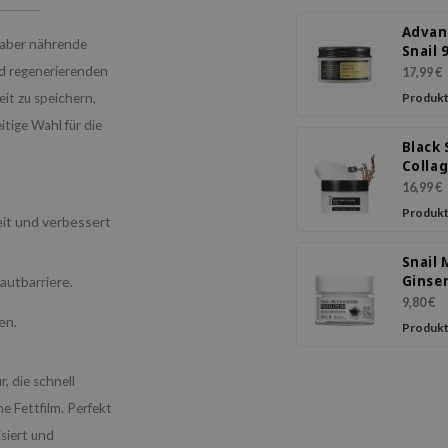
Advan
 aber nährende
Snail 9
one C
nd regenerierenden
17,99 €
eit zu speichern,
Produkt
itige Wahl für die
Black 
Colla
Crea
16,99 €
Produkt
it und verbessert
Snail 
Ginse
autbarriere.
Facia
9,80 €
en.
Produkt
, die schnell
ne Fettfilm. Perfekt
siert und