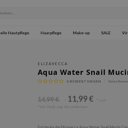
elle Hautpflege
Haarpflege
Make-up
SALE
Vir
ELIZAVECCA
Aqua Water Snail Muc
0
BEWERTUNGEN
Deine Bewer
11,99 €
14,99 €
*
UVP
*
* Inkl. MwSt. zzgl.
Versandkosten
Entdecke die Elizavecca Aqua Water Snail Mucin Crea