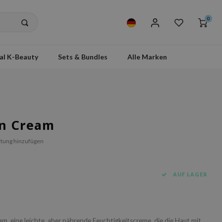
0
al K-Beauty
Sets & Bundles
Alle Marken
in Cream
tung hinzufügen
AUF LAGER
m, eine leichte, aber nährende Feuchtigkeitscreme, die die Haut mit