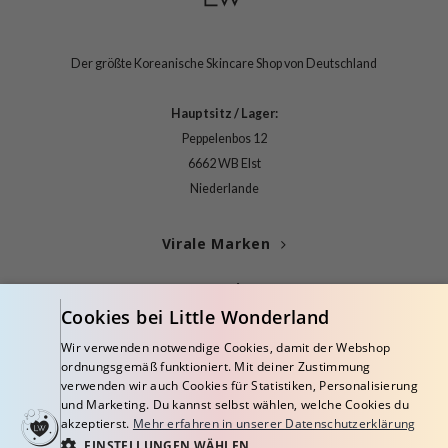
itfee
oré
Der größte Koreanische Skincare Shop von Deutschland
rito SEOUL
unkang Yul
Hauptsitz / Lager:
l Barrier
Peppelenbos 12
:P
6662 WB Elst
Niederlande
hto Mentholatum
mand
Virale Marken
und Lab
cret Key
Kategorien
Cookies bei Little Wonderland
iseido
Blogs
ris
Wir verwenden notwendige Cookies, damit der Webshop
ordnungsgemäß funktioniert. Mit deiner Zustimmung
infood
Info
verwenden wir auch Cookies für Statistiken, Personalisierung
und Marketing. Du kannst selbst wählen, welche Cookies du
inRx LAB
akzeptierst.
Mehr erfahren in unserer Datenschutzerklärung
P
EINSTELLUNGEN WÄHLEN