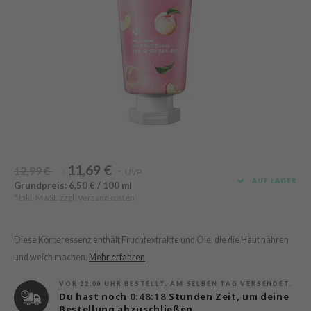
Süßholz
rperpflege
 Lab
Niacinamid
ppenpflege
lflower
Bakuchiol
cessoires
nton
Beta-glucan
ni-Kosmetik
Plain
Centella asiatica
hrungsergänzungsmittel
najour
PDRN
schenksets
 Wishtrend
Azelaic acid
limax
Mandelic Acid
11,69 €
12,99 €
SRX
UVP
*
*
AUF LAGER
Grundpreis: 6,50 € / 100 ml
riya
* Inkl. MwSt. zzgl.
Versandkosten
wytree
 Ceuracle
Diese Körperessenz enthält Fruchtextrakte und Öle, die die Haut nähren
ila Co
und weich machen.
Mehr erfahren
zavecca
VOR 22:00 UHR BESTELLT, AM SELBEN TAG VERSENDET.
Du hast noch
0:48:18
Stunden Zeit, um deine
bryolisse
Bestellung abzuschließen.