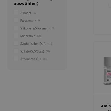
auswählen)
Alkohol
(23)
Parabene
(19)
Silikone (& Siloxane)
(16)
Mineralöle
(18)
Synthetischer Duft
(15)
Sulfate (SLS/SLES)
(20)
Ätherische Öle
(15)
Amin