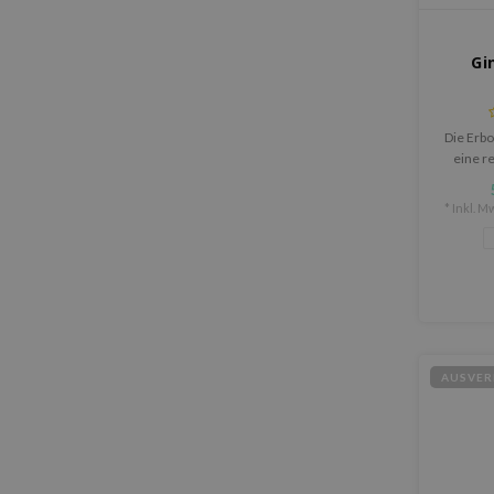
Gi
Die Erbo
eine re
Tages- u
Haut i
* Inkl. Mw
festig
AUSVER