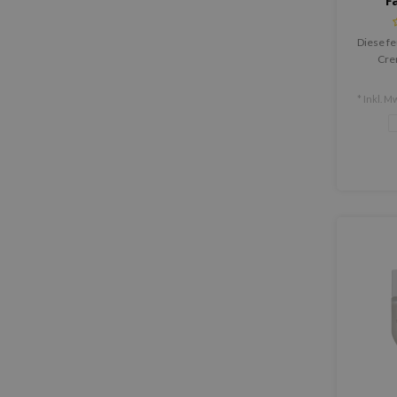
F
Diese f
Cre
Elastizi
und f
* Inkl. Mw
st