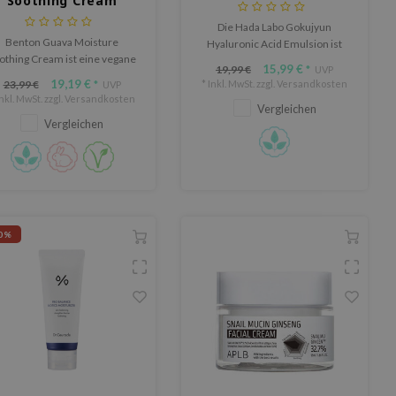
Soothing Cream
Die Hada Labo Gokujyun
Benton Guava Moisture
Hyaluronic Acid Emulsion ist
othing Cream ist eine vegane
ein mehrfach preisgekröntes,
15,99 €
19,99 €
*
UVP
l-Creme mit ausgewogenem
duftfreies Feuchtigkeitsmittel,
19,19 €
23,99 €
* Inkl. MwSt. zzgl.
Versandkosten
*
UVP
-Wert, die die Haut beruhigt,
das die Haut tiefenwirksam
Inkl. MwSt. zzgl.
Versandkosten
it Feuchtigkeit versorgt und
Vergleichen
hydratisiert und die Textur
Vergleichen
ie Hautstruktur verbessert.
verbessert.
0%