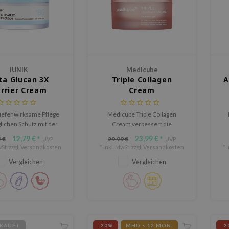
iUNIK
Medicube
ta Glucan 3X
Triple Collagen
A
rrier Cream
Cream
tiefenwirksame Pflege
Medicube Triple Collagen
lichen Schutz mit der
Cream verbessert die
eta Glucan 3X Barrier
Elastizität, polstert die Haut auf
F
12,79 €
23,99 €
 €
29,99 €
*
UVP
*
UVP
eine reichhaltige, aber
und reduziert die Poren und
St. zzgl.
Versandkosten
* Inkl. MwSt. zzgl.
Versandkosten
* 
Feuchtigkeitscreme zur
dunklen Flecken, während sie
Vergleichen
Vergleichen
g der Hautbarriere und
intensiv mit Feuchtigkeit
anhaltende Hydratation.
versorgt und die Falten
verfeinert.
KAUFT
-20%
MHD < 12 MON.
-2