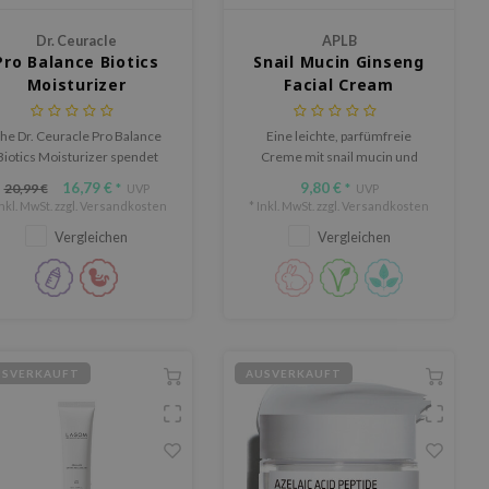
Dr. Ceuracle
APLB
Pro Balance Biotics
Snail Mucin Ginseng
Moisturizer
Facial Cream
he Dr. Ceuracle Pro Balance
Eine leichte, parfümfreie
Biotics Moisturizer spendet
Creme mit snail mucin und
ntensive Feuchtigkeit, stärkt
Ginseng, die empfindliche Haut
16,79 €
9,80 €
20,99 €
*
UVP
*
UVP
die Hautbarriere und
hydratisiert, strafft und schützt.
Inkl. MwSt. zzgl.
Versandkosten
* Inkl. MwSt. zzgl.
Versandkosten
unterstützt das
Vergleichen
Vergleichen
autgleichgewicht mit dem "5
Probiotics Complex".
USVERKAUFT
AUSVERKAUFT