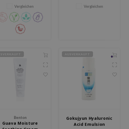
Regeneration nach
Unreinheiten neigende Haut.
Vergleichen
Vergleichen
Unreinheiten unterstützt.
Sie spendet Feuchtigkeit,
beruhigt, reduziert Rötungen
und verbessert die
Hautbarriere, für eine weiche,
strahlende Haut.
USVERKAUFT
AUSVERKAUFT
Benton
Gokujyun Hyaluronic
Guava Moisture
Acid Emulsion