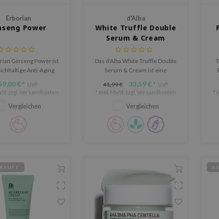
Erborian
d'Alba
nseng Power
White Truffle Double
Serum & Cream
rian Ginseng Power ist
Das d'Alba White Truffle Double
T
ichhaltige Anti-Aging
Serum & Cream ist eine
nd Nachtcreme, die die
innovative Hautpflege, die ein
i
59,00 €
33,59 €
41,99 €
*
UVP
*
UVP
ntensiv hydratisiert,
leichtes,
St. zzgl.
Versandkosten
* Inkl. MwSt. zzgl.
Versandkosten
* 
t und sichtbar glättet.
feuchtigkeitsspendendes
Vergleichen
Vergleichen
Serum mit einer reichhaltigen,
H
nährenden Creme kombiniert.
KAUFT
A