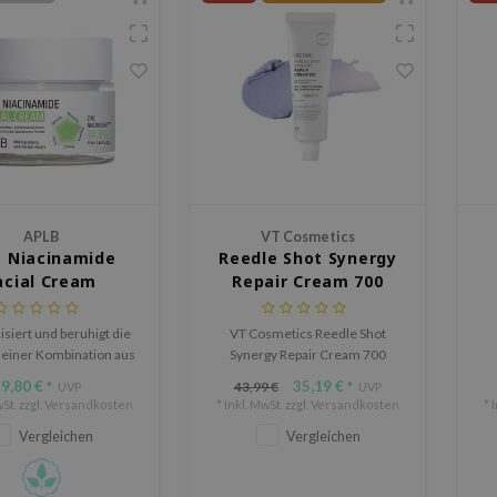
APLB
VT Cosmetics
c Niacinamide
Reedle Shot Synergy
acial Cream
Repair Cream 700
siert und beruhigt die
VT Cosmetics Reedle Shot
 einer Kombination aus
Synergy Repair Cream 700
 Niacinamid, reguliert
spendet Feuchtigkeit, beruhigt
C
9,80 €
35,19 €
43,99 €
*
UVP
*
UVP
mproduktion, reduziert
und stärkt die Hautbarriere.
em
St. zzgl.
Versandkosten
* Inkl. MwSt. zzgl.
Versandkosten
* 
n und minimiert Poren
Reduziert Rötungen und
Vergleichen
Vergleichen
 klareren und glatteren
Trockenheit, sorgt für weiche,
Teint.
strahlende Haut. Leicht und
effektiv, ideal für empfindliche