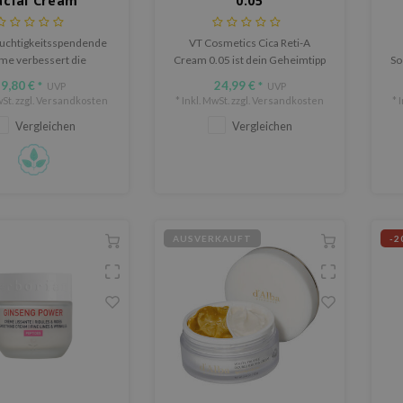
acial Cream
0.05
euchtigkeitsspendende
VT Cosmetics Cica Reti-A
me verbessert die
Cream 0.05 ist dein Geheimtipp
So
tät, glättet feine Linien
für glattere, klarere und
Ge
9,80 €
24,99 €
*
UVP
*
UVP
ördert einen festen,
jugendlich aussehende Haut.
pH
St. zzgl.
Versandkosten
* Inkl. MwSt. zzgl.
Versandkosten
* 
rahlenden Teint.
m
Vergleichen
Vergleichen
d
AUSVERKAUFT
-2