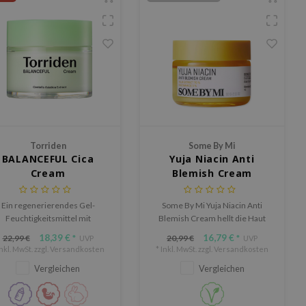
Torriden
Some By Mi
BALANCEFUL Cica
Yuja Niacin Anti
Cream
Blemish Cream
Ein regenerierendes Gel-
Some By Mi Yuja Niacin Anti
Feuchtigkeitsmittel mit
Blemish Cream hellt die Haut
entella Asiatica-Extrakt, um
auf, reduziert Unreinheiten und
18,39 €
16,79 €
22,99 €
20,99 €
*
UVP
*
UVP
pfindliche Haut zu beruhigen
gleicht den Hautton mit Yuja-
Inkl. MwSt. zzgl.
Versandkosten
* Inkl. MwSt. zzgl.
Versandkosten
und zu heilen
Extrakt und Niacinamid aus.
Vergleichen
Vergleichen