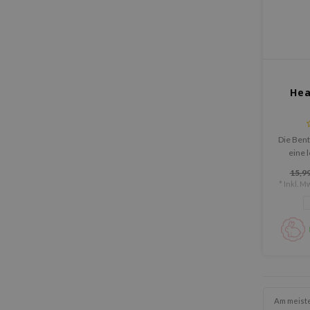
Hea
Die Bent
eine l
nährend
15,99
die spe
* Inkl. Mw
um Hauti
und das 
wie
Am meist