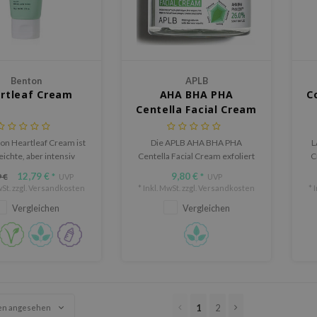
Benton
APLB
rtleaf Cream
AHA BHA PHA
C
Centella Facial Cream
on Heartleaf Cream ist
Die APLB AHA BHA PHA
L
eichte, aber intensiv
Centella Facial Cream exfoliert
C
e Feuchtigkeitscreme,
sanft, spendet Feuchtigkeit und
f
12,79 €
9,80 €
 €
*
UVP
*
UVP
ziell entwickelt wurde,
beruhigt die Haut mit einer
St. zzgl.
Versandkosten
* Inkl. MwSt. zzgl.
Versandkosten
* 
rritationen zu lindern
Mischung aus exfolierenden
em
Vergleichen
Vergleichen
Gleichgewicht der Haut
Säuren und Centella Asiatica
derherzustellen.
Extrakt.
1
2
en angesehen