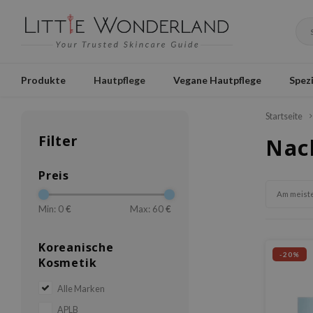
Produkte
Hautpflege
Vegane Hautpflege
Spezi
Startseite
Filter
Nac
Preis
Am meist
Min: 0
€
Max: 60
€
Koreanische
-20%
Kosmetik
Alle Marken
APLB