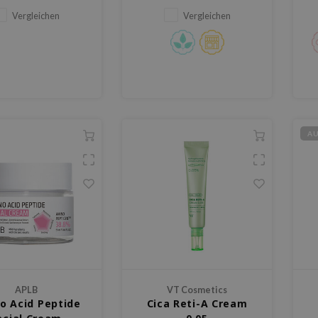
PHA-Gehalt.
Pept Cen und Centella Asiatica
Vergleichen
Vergleichen
Extrakt.
A
APLB
VT Cosmetics
o Acid Peptide
Cica Reti-A Cream