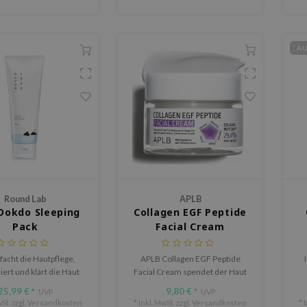
Haut, Tag und Nacht.
A
Round Lab
APLB
Dokdo Sleeping
Collagen EGF Peptide
Pack
Facial Cream
facht die Hautpflege,
APLB Collagen EGF Peptide
siert und klärt die Haut
Facial Cream spendet der Haut
efseewasser, Derma-
intensive Feuchtigkeit und
25,99 €
9,80 €
*
UVP
*
UVP
™ und einem milden
beruhigt sie mit 29,4 % Collagen
h
St. zzgl.
Versandkosten
* Inkl. MwSt. zzgl.
Versandkosten
* 