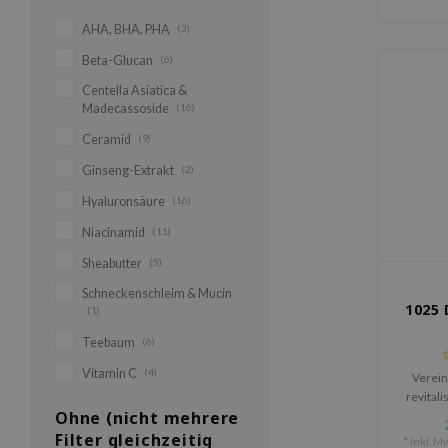
AHA, BHA, PHA
(3)
Beta-Glucan
(6)
Centella Asiatica &
Madecassoside
(16)
Ceramid
(9)
Ginseng-Extrakt
(2)
Hyaluronsäure
(16)
Niacinamid
(11)
Sheabutter
(5)
Schneckenschleim & Mucin
1025 
(1)
Teebaum
(6)
Vitamin C
(4)
Verein
revitali
Ohne (nicht mehrere
mit Ti
CLOCK
Filter gleichzeitig
* Inkl. Mw