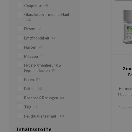
Couperose
(1)
Glanzlose & ermüdete Haut
(18)
Ekzem
(2)
Empfindlichkeit
(8)
Narben
(6)
Mitesser
(3)
Hyperpigmentierung &
Zin
Pigmentflecken
(8)
F
Poren
(7)
Harmoni
Falten
(16)
Haut mit
Rosacea & Rötungen
(6)
Zink und
die Sebu
Talg
(4)
* Inkl. Mw
Rötunge
Feuchtigkeitsarmut
(17)
für einen
Inhaltsstoffe