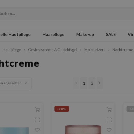
elle Hautpflege
Haarpflege
Make-up
SALE
Vir
Hautpflege
Gesichtscreme & Gesichtsgel
Moisturizers
Nachtcreme
htcreme
1
2
en angesehen
-20%
A