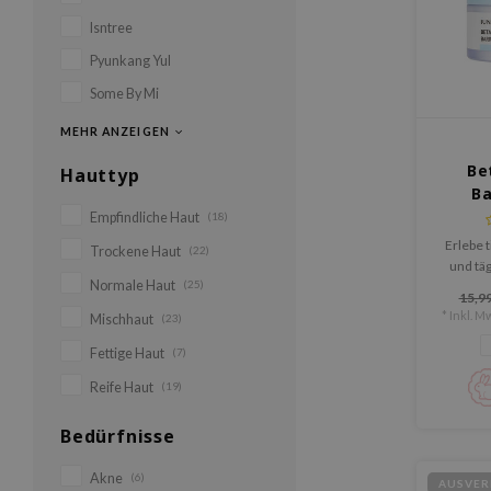
Isntree
Pyunkang Yul
Some By Mi
MEHR ANZEIGEN
Be
Hauttyp
Ba
Empfindliche Haut
(18)
Erlebe 
Trockene Haut
(22)
und täg
Normale Haut
(25)
iUNIK B
15,99
Cream – 
* Inkl. Mw
Mischhaut
(23)
leichte 
Stärkun
Fettige Haut
(7)
für lang
Reife Haut
(19)
Bedürfnisse
Akne
(6)
AUSVER