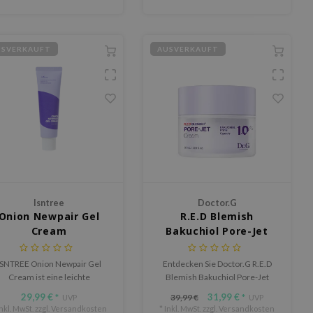
USVERKAUFT
AUSVERKAUFT
Isntree
Doctor.G
Onion Newpair Gel
R.E.D Blemish
Cream
Bakuchiol Pore-Jet
Cream
ISNTREE Onion Newpair Gel
Entdecken Sie Doctor.G R.E.D
Cream ist eine leichte
Blemish Bakuchiol Pore-Jet
Gelcreme, die die Haut
Cream, entwickelt für
29,99 €
31,99 €
39,99 €
*
UVP
*
UVP
ydratisiert, beruhigt und die
empfindliche und zu
Inkl. MwSt. zzgl.
Versandkosten
* Inkl. MwSt. zzgl.
Versandkosten