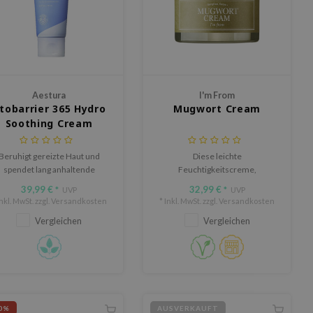
Aestura
I'm From
tobarrier 365 Hydro
Mugwort Cream
Soothing Cream
Beruhigt gereizte Haut und
Diese leichte
spendet lang anhaltende
Feuchtigkeitscreme,
euchtigkeit, ohne zu fetten.
angereichert mit Beifuß-
39,99 €
32,99 €
*
UVP
*
UVP
Extrakt, beruhigt und pflegt die
Inkl. MwSt. zzgl.
Versandkosten
* Inkl. MwSt. zzgl.
Versandkosten
Haut, während sie natürliche
Vergleichen
Vergleichen
antibakterielle Eigenschaften
bietet.
0%
AUSVERKAUFT