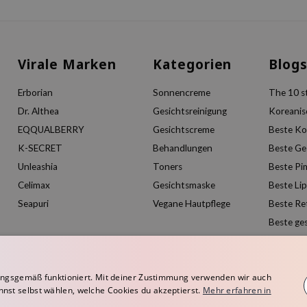
Virale Marken
Kategorien
Blog
Erborian
Sonnencreme
The 10 st
Dr. Althea
Gesichtsreinigung
Koreanis
EQQUALBERRY
Gesichtscreme
Beste Ko
K-SECRET
Behandlungen
Beste Ge
Unleashia
Toners
Beste Pi
Celimax
Gesichtsmaske
Beste Li
Seapuri
Vegane Hautpflege
Beste Re
Beste ge
ngsgemäß funktioniert. Mit deiner Zustimmung verwenden wir auch
nnst selbst wählen, welche Cookies du akzeptierst.
Mehr erfahren in