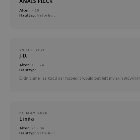
ANAÏS PIECK
Alter
: < 18
Hauttyp
: Vette huid
29 JUL 2020
J.D.
Alter
: 18 - 24
Hauttyp
:
Didn't smell as good as I hoped it would but left my skin glowing 
31 MAY 2020
Linda
Alter
: 25 - 34
Hauttyp
: Vette huid