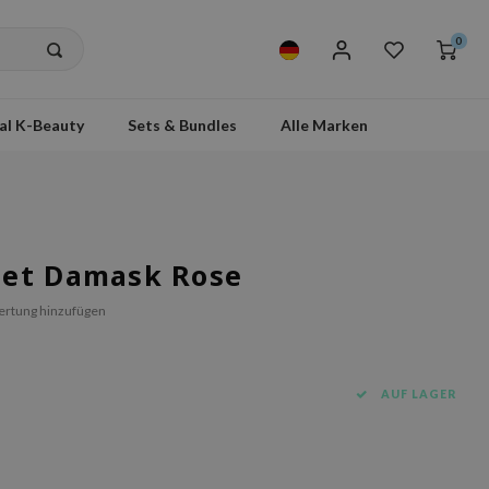
0
al K-Beauty
Sets & Bundles
Alle Marken
eet Damask Rose
ertung hinzufügen
AUF LAGER