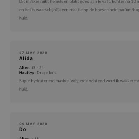
Dit masker ruikt hemels en plakt goed aan je vast. Echter na 10 m
en het is waarschijnlijk een reactie op de hoeveelheid parfum/fra
huid.
17 MAY 2020
Alida
Alter
: 18 - 24
Hauttyp
: Droge huid
Super hydraterend masker. Volgende ochtend werd ik wakker met e
huid.
04 MAY 2020
Do
Alter
: < 18