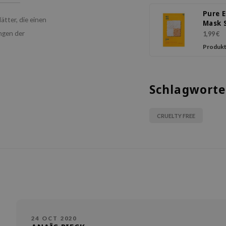
Pure 
tter, die einen
Mask 
Rice
ngen der
1,99 €
Produkt
Schlagworte
CRUELTY FREE
24 OCT 2020