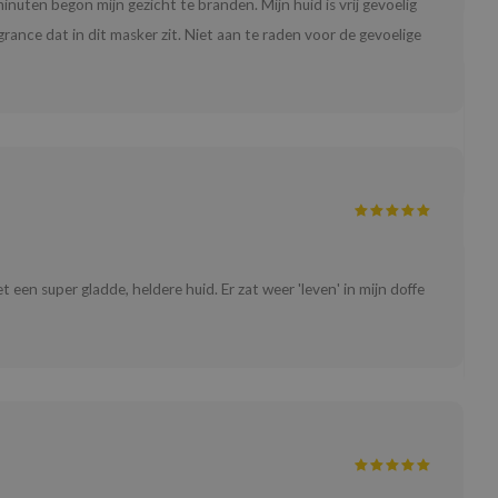
inuten begon mijn gezicht te branden. Mijn huid is vrij gevoelig
grance dat in dit masker zit. Niet aan te raden voor de gevoelige
en super gladde, heldere huid. Er zat weer 'leven' in mijn doffe