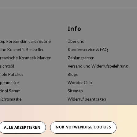
s
Info
ep korean skin care routine
Über uns
che Kosmetik Bestseller
Kundenservice & FAQ
reanische Kosmetik Marken
Zahlungsarten
sichtsöl
Versand und Widerrufsbelehrung
mple Patches
Blogs
ppenmaske
Wonder Club
tinol Serum
Sitemap
sichtsmaske
Widerruf beantragen
Kundenkonto anlegen
Produkte vergleichen
NUR NOTWENDIGE COOKIES
ALLE AKZEPTIEREN