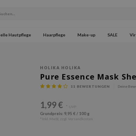
elle Hautpflege
Haarpflege
Make-up
SALE
Vir
HOLIKA HOLIKA
Pure Essence Mask Sh
11
BEWERTUNGEN
Deine Bew
1,99 €
*
UVP
Grundpreis: 9,95 € / 100 g
* Inkl. MwSt. zzgl.
Versandkosten