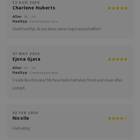
13 AUG 2020
arecipe
Charlene Huberts
neige
Alter
: 18 - 24
Hauttyp
: Combination skin
CQUEEN
Voelt heel fijn, ik zou deze zeker nog is aanschaffen!
ke P:rem
monde
diheal
07 MAY 2020
Ejona Gjata
dipeel
Alter
: 25 - 34
Hauttyp
: Combination skin
mebox
I really like this one! My face feels hydrated, fresh and clean after
ssha
using it.
zon
onshot
CIFIC
02 FEB 2020
Nicolle
ogen
Hydrating
ripera