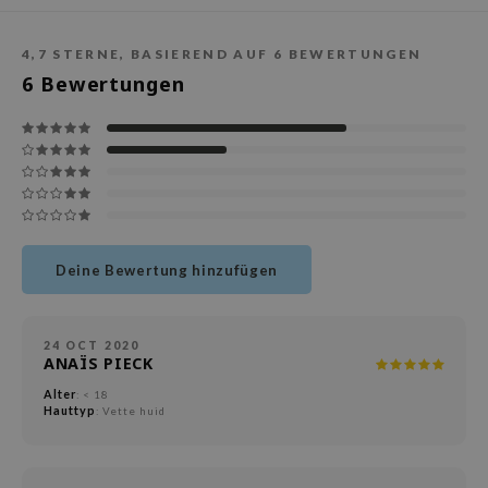
deed Labs
isfree
4,7
STERNE, BASIEREND AUF
6
BEWERTUNGEN
ehan
6
Bewertungen
ntree
s Skin
NIK
jun
solution
Deine Bewertung hinzufügen
miso
irs
avuu
24 OCT 2020
ANAÏS PIECK
elf
Alter
: < 18
se
Hauttyp
: Vette huid
dor
gom