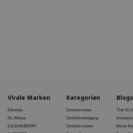
Virale Marken
Kategorien
Blog
Erborian
Sonnencreme
The 10 st
Dr. Althea
Gesichtsreinigung
Koreanis
EQQUALBERRY
Gesichtscreme
Beste Ko