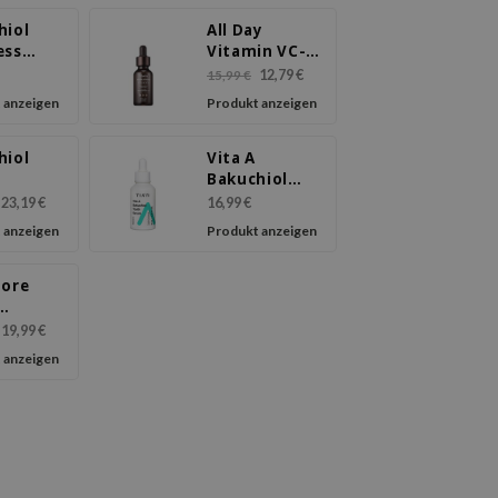
hiol
All Day
ess
Vitamin VC-IP
m
1.0 Firming
12,79 €
15,99 €
lizing
Serum
 anzeigen
Produkt anzeigen
m
hiol
Vita A
m
Bakuchiol
Youth Serum
23,19 €
16,99 €
 anzeigen
Produkt anzeigen
Pore
le Shot
19,99 €
 anzeigen