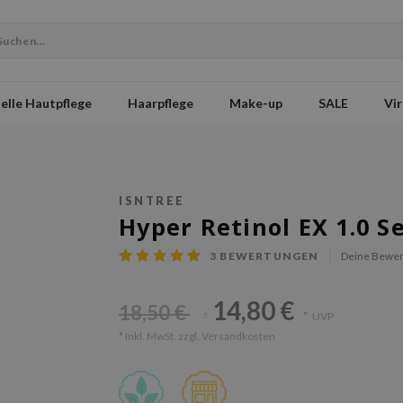
elle Hautpflege
Haarpflege
Make-up
SALE
Vir
ISNTREE
Hyper Retinol EX 1.0 
3
BEWERTUNGEN
Deine Bewer
14,80 €
18,50 €
*
UVP
*
* Inkl. MwSt. zzgl.
Versandkosten