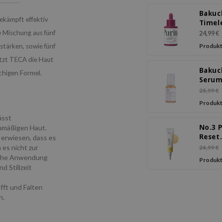
Bakuc
ekämpft effektiv
Timel
Bloo
ne Mischung aus fünf
24,99 €
Revita
stärken, sowie fünf
Produkt
Seru
ützt TECA die Haut
Bakuc
lchigen Formel.
Seru
28,99 €
Produkt
ässt
No.3 
enmäßigen Haut.
Reset
ch erwiesen, dass es
Ampou
es nicht zur
24,99 €
gliche Anwendung
Produkt
 Stillzeit
fft und Falten
n.