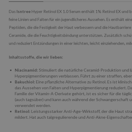
Das
Isntree
Hyper Retinol EX 1.0 Serum enthält 1% Retinol EX und b
feine Linien und Falten für ein jugendlicheres Aussehen. Es enthält ei
Peptiden, die die Festigkeit der Haut verbessern und die Hautbarriere 
Ceramide, die die Feuchtigkeitsbindung unterstützen. Zusätzlich sch
und reduziert Entzündungen in einer leichten, leicht einziehenden, mi
Inhaltsstoffe, die wir lieben:
Niacinamid:
Stimuliert die natürliche Ceramid-Produktion und l
Hyperpigmentierungen verblassen. Führt zu einer straffen, eb
Bakuchiol:
Eine pflanzliche Alternative zu Retinol. Es ist klinis
das Aussehen von Falten und Hyperpigmentierung reduziert. Da 
Familie der Vitamin-A-Derivate gehört, ist es sicher für die tä
(auch tagsüber) und kann auch während der Schwangerschaft und
verwendet werden.
Retinol:
Leistungsstarker Anti-Age-Wirkstoff, der die Haut stra
mildert. Hat auch talgregulierende und Anti-Akne-Eigenschafte