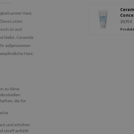
Ceram
igkeitsarmer Haut,
Conce
Crea
 Diese Lotion
20,95 €
isch ist und
Produkt
nd bleibt. Ceramide
n ihr aufgenommen
 empfindliche Haut.
on zu Akne
krobiellen
aften, die für
ative
Haut und erhöhen
d straff anfühlt