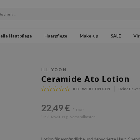
elle Hautpflege
Haarpflege
Make-up
SALE
Vir
ILLIYOON
Ceramide Ato Lotion
0
BEWERTUNGEN
Deine Bewer
22,49 €
*
UVP
* Inkl. MwSt. zzgl.
Versandkosten
Lotion für empfindliche und dehydrierte Haut. Spend