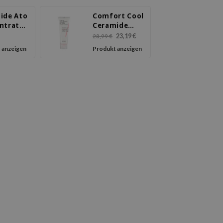
ide Ato
Comfort Cool
ntrate
Ceramide
m
Soothing Gel
23,19 €
28,99 €
Cream
 anzeigen
Produkt anzeigen