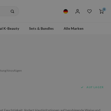
0
al K-Beauty
Sets & Bundles
Alle Marken
tung hinzufügen
AUF LAGER
et Feuchtigkeit, lindert Hautirritationen auf beruhigende Weise und