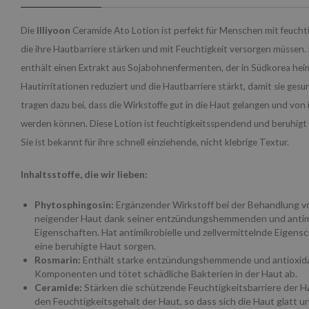
Die
Illiyoon
Ceramide Ato Lotion ist perfekt für Menschen mit feucht
die ihre Hautbarriere stärken und mit Feuchtigkeit versorgen müssen.
enthält einen Extrakt aus Sojabohnenfermenten, der in Südkorea heim
Hautirritationen reduziert und die Hautbarriere stärkt, damit sie gesu
tragen dazu bei, dass die Wirkstoffe gut in die Haut gelangen und vo
werden können. Diese Lotion ist feuchtigkeitsspendend und beruhigt
Sie ist bekannt für ihre schnell einziehende, nicht klebrige Textur.
Inhaltsstoffe, die wir lieben:
Phytosphingosin:
Ergänzender Wirkstoff bei der Behandlung v
neigender Haut dank seiner entzündungshemmenden und antimi
Eigenschaften. Hat antimikrobielle und zellvermittelnde Eigensch
eine beruhigte Haut sorgen.
Rosmarin:
Enthält starke entzündungshemmende und antioxid
Komponenten und tötet schädliche Bakterien in der Haut ab.
Ceramide:
Stärken die schützende Feuchtigkeitsbarriere der 
den Feuchtigkeitsgehalt der Haut, so dass sich die Haut glatt un