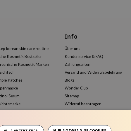
s
Info
ep korean skin care routine
Über uns
che Kosmetik Bestseller
Kundenservice & FAQ
reanische Kosmetik Marken
Zahlungsarten
sichtsöl
Versand und Widerrufsbelehrung
mple Patches
Blogs
ppenmaske
Wonder Club
tinol Serum
Sitemap
sichtsmaske
Widerruf beantragen
Kundenkonto anlegen
Produkte vergleichen
NUR NOTWENDIGE COOKIES
ALLE AKZEPTIEREN