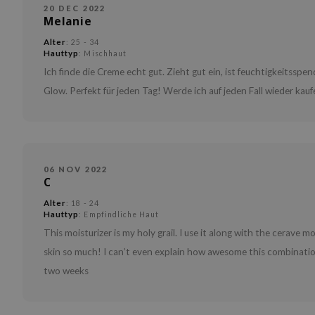
20 DEC 2022
Melanie
Alter
: 25 - 34
Hauttyp
: Mischhaut
Ich finde die Creme echt gut. Zieht gut ein, ist feuchtigkeitsspe
Glow. Perfekt für jeden Tag! Werde ich auf jeden Fall wieder kauf
06 NOV 2022
C
Alter
: 18 - 24
Hauttyp
: Empfindliche Haut
This moisturizer is my holy grail. I use it along with the cerave 
skin so much! I can’t even explain how awesome this combinatio
two weeks