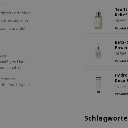
Tea T
igkeit und stärkt
Relie
trakten aus roten
14,99 €
e Creme spendet
Produkt
Beta-
Power
Moist
16,50 €
ässt
Seru
Produkt
enmäßigen Haut.
igenschaften,
Hydro
emmenden
Deep 
ndet Feuchtigkeit
Crea
18,99 €
Produkt
Schlagworte