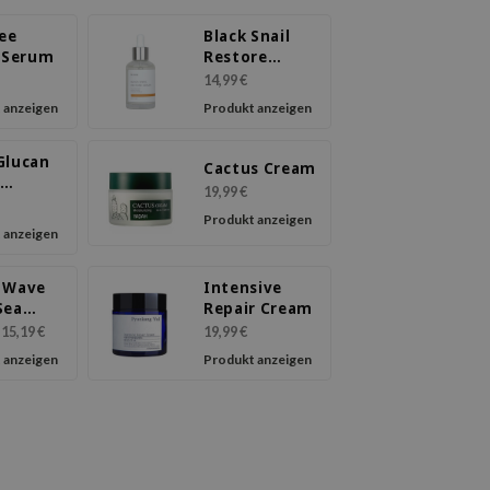
ree
Black Snail
f Serum
Restore
Serum
14,99 €
 anzeigen
Produkt anzeigen
Glucan
Cactus Cream
19,99 €
ure
Produkt anzeigen
m
 anzeigen
 Wave
Intensive
Sea
Repair Cream
m
15,19 €
19,99 €
 anzeigen
Produkt anzeigen