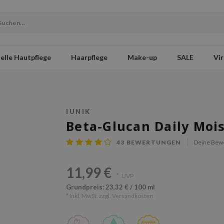
elle Hautpflege
Haarpflege
Make-up
SALE
Vir
IUNIK
Beta-Glucan Daily Moi
43
BEWERTUNGEN
Deine Bew
11,99 €
*
UVP
Grundpreis: 23,32 € / 100 ml
* Inkl. MwSt. zzgl.
Versandkosten