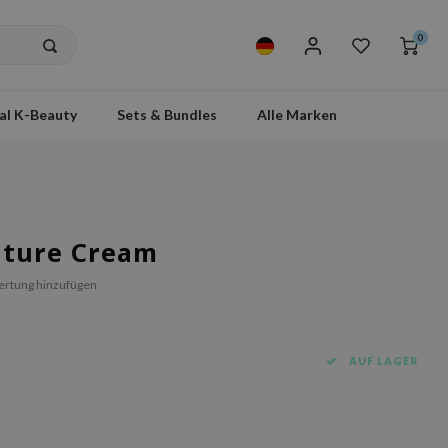
0
al K-Beauty
Sets & Bundles
Alle Marken
sture Cream
ertung hinzufügen
AUF LAGER