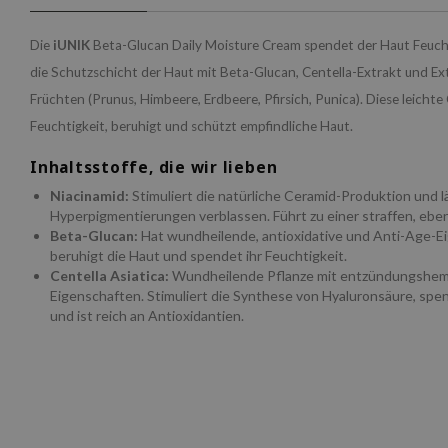
Die
iUNIK
Beta-Glucan Daily Moisture Cream spendet der Haut Feucht
die Schutzschicht der Haut mit Beta-Glucan, Centella-Extrakt und Ex
Früchten (Prunus, Himbeere, Erdbeere, Pfirsich, Punica). Diese leicht
Feuchtigkeit, beruhigt und schützt empfindliche Haut.
Inhaltsstoffe, die wir lieben
Niacinamid:
Stimuliert die natürliche Ceramid-Produktion und l
Hyperpigmentierungen verblassen. Führt zu einer straffen, eb
Beta-Glucan:
Hat wundheilende, antioxidative und Anti-Age-E
beruhigt die Haut und spendet ihr Feuchtigkeit.
Centella Asiatica:
Wundheilende Pflanze mit entzündungsh
Eigenschaften. Stimuliert die Synthese von Hyaluronsäure, spe
und ist reich an Antioxidantien.