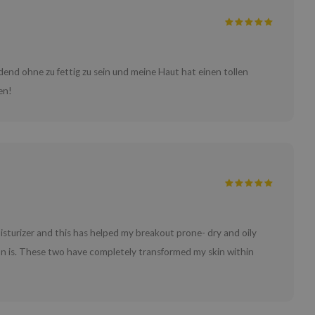
ndend ohne zu fettig zu sein und meine Haut hat einen tollen
en!
moisturizer and this has helped my breakout prone- dry and oily
n is. These two have completely transformed my skin within