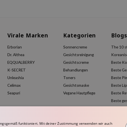
Virale Marken
Kategorien
Blog
Erborian
Sonnencreme
The 10 st
Dr. Althea
Gesichtsreinigung
Koreanis
EQQUALBERRY
Gesichtscreme
Beste Ko
K-SECRET
Behandlungen
Beste Ge
Unleashia
Toners
Beste Pi
Celimax
Gesichtsmaske
Beste Li
Seapuri
Vegane Hautpflege
Beste Re
Beste ge
ngsgemäß funktioniert. Mit deiner Zustimmung verwenden wir auch