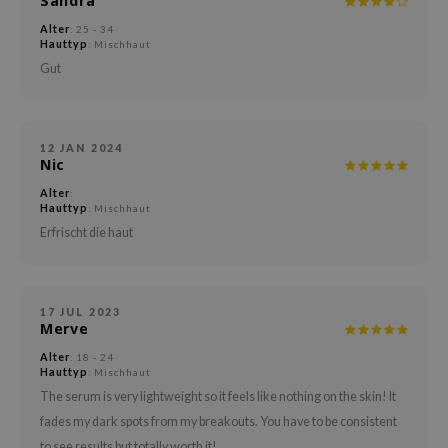
Sandra
arecipe
Alter
: 25 - 34
Hauttyp
: Mischhaut
neige
Gut
CQUEEN
ke P:rem
monde
12 JAN 2024
Nic
diheal
Alter
:
dipeel
Hauttyp
: Mischhaut
Erfrischt die haut
mebox
ssha
zon
17 JUL 2023
Merve
onshot
Alter
: 18 - 24
CIFIC
Hauttyp
: Mischhaut
ogen
The serum is very lightweight so it feels like nothing on the skin! It
ripera
fades my dark spots from my breakouts. You have to be consistent
to see results but totally worth it!