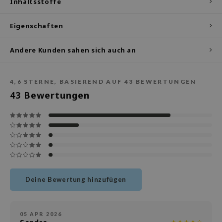
deed Labs
Inhaltsstoffe
isfree
Eigenschaften
ehan
ntree
Andere Kunden sahen sich auch an
s Skin
NIK
4,6
STERNE, BASIEREND AUF
43
BEWERTUNGEN
jun
43
Bewertungen
solution
miso
irs
avuu
elf
Deine Bewertung hinzufügen
se
dor
05 APR 2026
gom