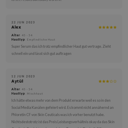
itfee
oré
rito SEOUL
22 JUN 2023
Alex
unkang Yul
Alter
: 45 - 54
l Barrier
Hauttyp
: Empfindliche Haut
:P
Super Serum das ich trotz empfindlicher Haut gut vertrage. Zieht
schnell ein und lässt sich gut auftragen
hto Mentholatum
mand
und Lab
12 JUN 2023
Aytül
cret Key
Alter
: 45 - 54
iseido
Hauttyp
: Mischhaut
ris
Ich hätte etwas mehr von dem Produkt erwarte weil es so in den
infood
Social Media Kanälen gefeiert wird. Es kommt nicht annähernd an
Phloretin CF von Skin Ceuticals was ich vorher benutzt habe.
inRx LAB
Nichtsdestotrotz ist das Preis Leistungsverhältnis okay da das Skin
P