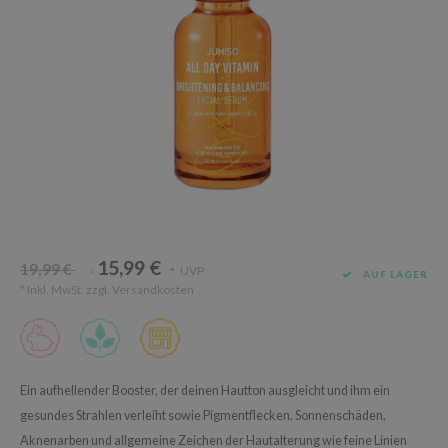
Süßholz
rperpflege
 Lab
Niacinamid
ppenpflege
lflower
Bakuchiol
cessoires
nton
Beta-glucan
ni-Kosmetik
Plain
Centella asiatica
hrungsergänzungsmittel
najour
PDRN
schenksets
 Wishtrend
Azelaic acid
limax
Mandelic Acid
SRX
15,99 €
19,99 €
UVP
*
*
AUF LAGER
riya
* Inkl. MwSt. zzgl.
Versandkosten
wytree
 Ceuracle
ila Co
Ein aufhellender Booster, der deinen Hautton ausgleicht und ihm ein
zavecca
gesundes Strahlen verleiht sowie Pigmentflecken, Sonnenschäden,
bryolisse
Aknenarben und allgemeine Zeichen der Hautalterung wie feine Linien