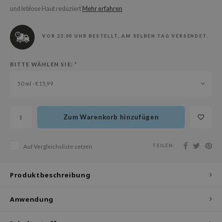
olio
und leblose Haut reduziert
Mehr erfahren
oir
VOR 22:00 UHR BESTELLT, AM SELBEN TAG VERSENDET.
ude House
ecipe
BITTE WÄHLEN SIE:
*
dia
50 ml - €15,99
 Skin
odal
nskin
Zum Warenkorb hinzufügen
ruharu Wonder
imish
TEILEN:
Auf Vergleichsliste setzen
ika Holika
Produktbeschreibung
GGEE
iyoon
Anwendung
m From