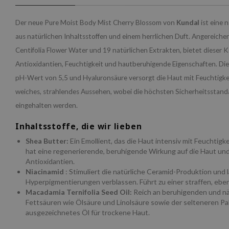
Der neue Pure Moist Body Mist Cherry Blossom von
Kundal
ist eine
aus natürlichen Inhaltsstoffen und einem herrlichen Duft. Angereich
Centifolia Flower Water und 19 natürlichen Extrakten, bietet dieser 
Antioxidantien, Feuchtigkeit und hautberuhigende Eigenschaften. Die
pH-Wert von 5,5 und Hyaluronsäure versorgt die Haut mit Feuchtigkei
weiches, strahlendes Aussehen, wobei die höchsten Sicherheitsstan
eingehalten werden.
Inhaltsstoffe, die wir lieben
Shea Butter:
Ein Emollient, das die Haut intensiv mit Feuchtigke
hat eine regenerierende, beruhigende Wirkung auf die Haut und 
Antioxidantien.
Niacinamid
: Stimuliert die natürliche Ceramid-Produktion und 
Hyperpigmentierungen verblassen. Führt zu einer straffen, eb
Macadamia Ternifolia Seed Oil:
Reich an beruhigenden und n
Fettsäuren wie Ölsäure und Linolsäure sowie der selteneren Pal
ausgezeichnetes Öl für trockene Haut.