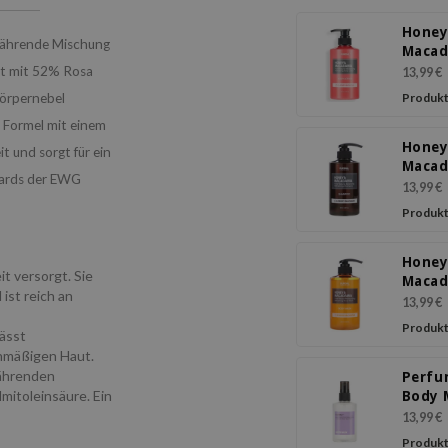
Honey
 nährende Mischung
Maca
Body 
ert mit 52% Rosa
13,99 €
Cherr
Körpernebel
Produkt
Bloss
 Formel mit einem
Honey
t und sorgt für ein
Maca
dards der EWG
Sham
13,99 €
Cherr
Produkt
Bloss
Honey
it versorgt. Sie
Maca
ist reich an
Body 
13,99 €
Cherr
Produkt
lässt
Bloss
enmäßigen Haut.
ährenden
Perf
mitoleinsäure. Ein
Body 
White
13,99 €
Produkt