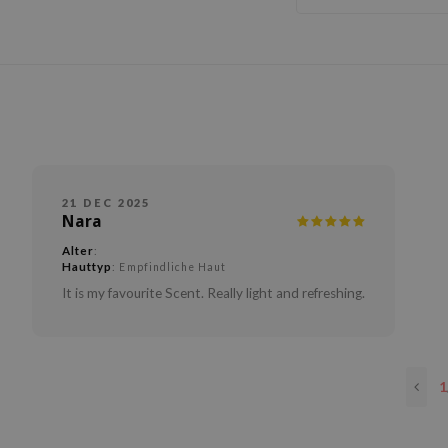
21 DEC 2025
Nara
Alter
:
Hauttyp
: Empfindliche Haut
It is my favourite Scent. Really light and refreshing.
1