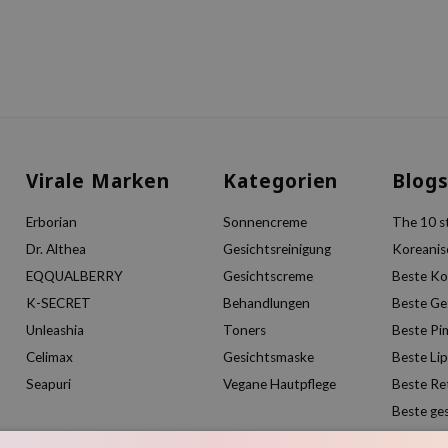
Virale Marken
Kategorien
Blog
Erborian
Sonnencreme
The 10 st
Dr. Althea
Gesichtsreinigung
Koreanis
EQQUALBERRY
Gesichtscreme
Beste Ko
K-SECRET
Behandlungen
Beste Ge
Unleashia
Toners
Beste Pi
Celimax
Gesichtsmaske
Beste Li
Seapuri
Vegane Hautpflege
Beste Re
Beste ge