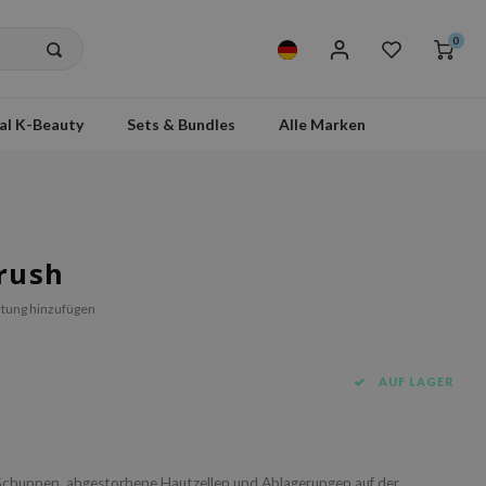
0
al K-Beauty
Sets & Bundles
Alle Marken
rush
tung hinzufügen
AUF LAGER
Schuppen, abgestorbene Hautzellen und Ablagerungen auf der