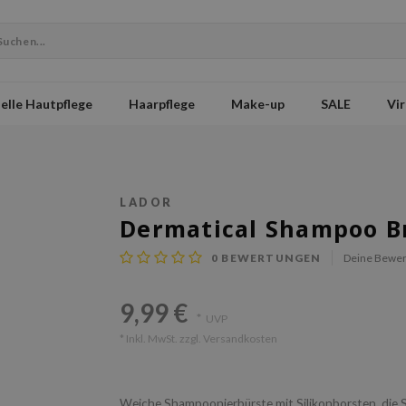
elle Hautpflege
Haarpflege
Make-up
SALE
Vir
LADOR
Dermatical Shampoo B
0
BEWERTUNGEN
Deine Bewer
9,99 €
*
UVP
* Inkl. MwSt. zzgl.
Versandkosten
Weiche Shampoonierbürste mit Silikonborsten, die 