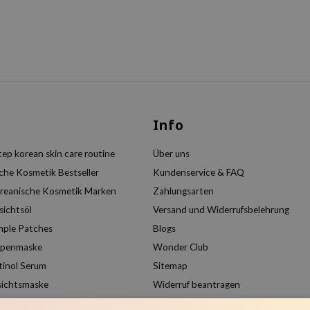
s
Info
ep korean skin care routine
Über uns
che Kosmetik Bestseller
Kundenservice & FAQ
reanische Kosmetik Marken
Zahlungsarten
sichtsöl
Versand und Widerrufsbelehrung
mple Patches
Blogs
ppenmaske
Wonder Club
tinol Serum
Sitemap
sichtsmaske
Widerruf beantragen
Kundenkonto anlegen