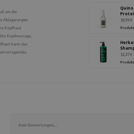
Quino
f, um die
Protei
Ampo
die Ablagerungen
18,99 €
ere Kopfhaut
Produkt
anfte Kopfmassage,
Herba
pfhaut kann das
Sham
 hervorragendes
12,37 €
Produkt
Kein Bewertungen...