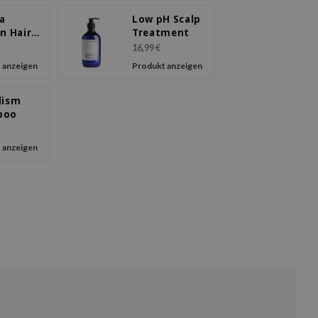
a
Low pH Scalp
n Hair
Treatment
ule
16,99 €
 anzeigen
Produkt anzeigen
lism
poo
 anzeigen