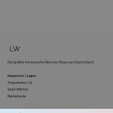
Der größte Koreanische Skincare Shop von Deutschland
Hauptsitz / Lager:
Peppelenbos 12
6662 WB Elst
Niederlande