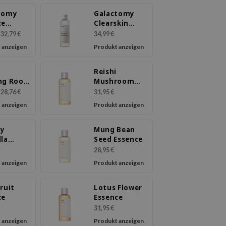
tomy
Galactomy
ce
Clearskin
m
Toner
32,79 €
34,99 €
 anzeigen
Produkt anzeigen
Reishi
ng Root
Mushroom
ce
Essence
28,76 €
31,95 €
 anzeigen
Produkt anzeigen
dy
Mung Bean
lla
Seed Essence
ca
28,95 €
ce
 anzeigen
Produkt anzeigen
ruit
Lotus Flower
ce
Essence
31,95 €
 anzeigen
Produkt anzeigen