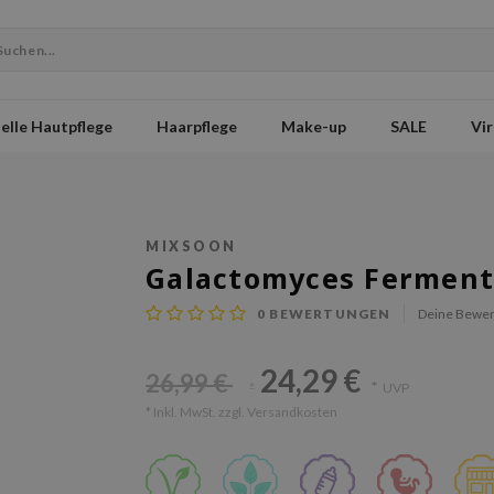
elle Hautpflege
Haarpflege
Make-up
SALE
Vir
MIXSOON
Galactomyces Ferment
0
BEWERTUNGEN
Deine Bewer
24,29 €
26,99 €
*
UVP
*
* Inkl. MwSt. zzgl.
Versandkosten