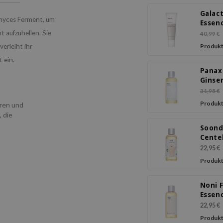
Galac
myces Ferment, um
Essen
Crea
 aufzuhellen. Sie
40,99 €
erleiht ihr
Produkt
t ein.
Panax
Ginse
Essen
31,95 €
Produkt
ren und
, die
Soon
Cente
Asiati
22,95 €
Essen
Produkt
Noni F
Essen
22,95 €
Produkt