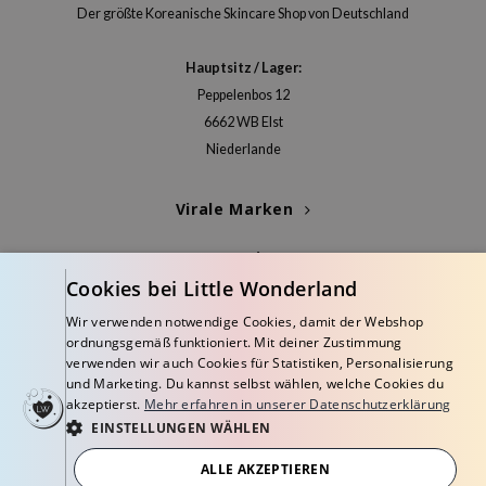
itfee
Der größte Koreanische Skincare Shop von Deutschland
oré
Hauptsitz / Lager:
rito SEOUL
Peppelenbos 12
unkang Yul
6662 WB Elst
l Barrier
Niederlande
:P
hto Mentholatum
Virale Marken
mand
Kategorien
und Lab
Cookies bei Little Wonderland
Blogs
cret Key
Wir verwenden notwendige Cookies, damit der Webshop
iseido
ordnungsgemäß funktioniert. Mit deiner Zustimmung
Info
verwenden wir auch Cookies für Statistiken, Personalisierung
ris
und Marketing. Du kannst selbst wählen, welche Cookies du
akzeptierst.
Mehr erfahren in unserer Datenschutzerklärung
infood
EINSTELLUNGEN WÄHLEN
inRx LAB
ALLE AKZEPTIEREN
P