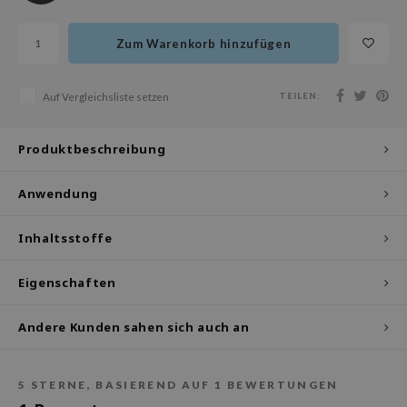
olio
oir
Zum Warenkorb hinzufügen
ude House
TEILEN:
Auf Vergleichsliste setzen
ecipe
dia
Produktbeschreibung
 Skin
odal
Anwendung
nskin
Inhaltsstoffe
ruharu Wonder
imish
Eigenschaften
ika Holika
GGEE
Andere Kunden sahen sich auch an
iyoon
m From
5
STERNE, BASIEREND AUF
1
BEWERTUNGEN