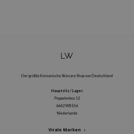
arecipe
neige
CQUEEN
ke P:rem
monde
diheal
dipeel
mebox
Der größte Koreanische Skincare Shop von Deutschland
ssha
zon
Hauptsitz / Lager:
onshot
Peppelenbos 12
6662 WB Elst
CIFIC
Niederlande
ogen
ripera
Virale Marken