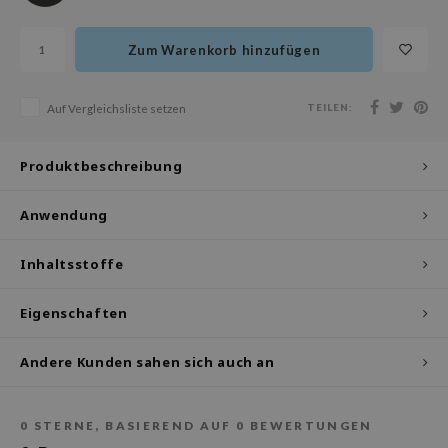
olio
oir
Zum Warenkorb hinzufügen
ude House
ecipe
TEILEN:
Auf Vergleichsliste setzen
dia
Produktbeschreibung
 Skin
odal
Anwendung
nskin
ruharu Wonder
Inhaltsstoffe
imish
Eigenschaften
ika Holika
GGEE
Andere Kunden sahen sich auch an
iyoon
m From
0
STERNE, BASIEREND AUF
0
BEWERTUNGEN