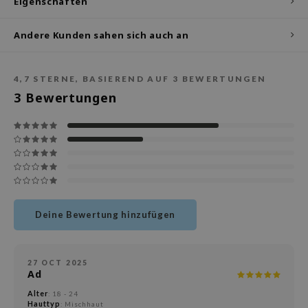
Eigenschaften
deed Labs
isfree
Andere Kunden sahen sich auch an
ehan
ntree
4,7
STERNE, BASIEREND AUF
3
BEWERTUNGEN
s Skin
3
Bewertungen
NIK
jun
solution
miso
irs
avuu
Deine Bewertung hinzufügen
elf
se
27 OCT 2025
Ad
dor
Alter
: 18 - 24
gom
Hauttyp
: Mischhaut