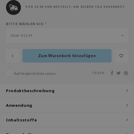
olio
VOR 22:00 UHR BESTELLT, AM SELBEN TAG VERSENDET.
oir
ude House
BITTE WÄHLEN SIE:
*
ecipe
30 ml - €11,99
dia
 Skin
Zum Warenkorb hinzufügen
odal
nskin
TEILEN:
Auf Vergleichsliste setzen
ruharu Wonder
imish
Produktbeschreibung
ika Holika
Anwendung
GGEE
iyoon
Inhaltsstoffe
m From