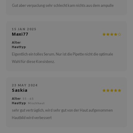
arecipe
Gut aber verpaclung sehr schlecht kam nichts aus dem ampulle
neige
CQUEEN
15 JAN 2025
ke P:rem
Maxi77
monde
Alter
:
Hauttyp
:
diheal
Eigentlich ein tolles Serum. Nur ist die Pipette nicht die optimale
dipeel
Wahl für diese Konsistenz.
mebox
ssha
23 MAY 2024
zon
Saskia
onshot
Alter
: 55 - 65
Hauttyp
: Mischhaut
CIFIC
sehr gut verträglich, wird sehr gut von der Haut aufgenommen
ogen
Hautbild wird verbessert
ripera