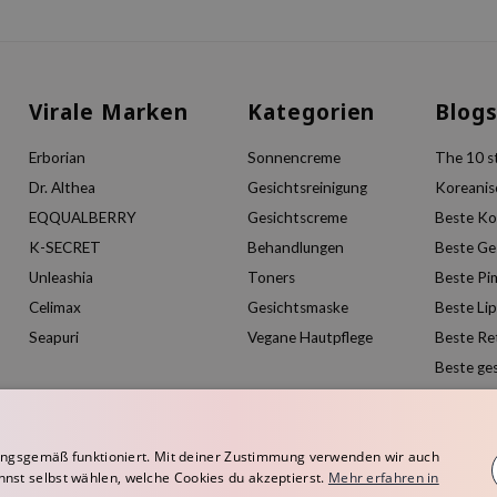
Virale Marken
Kategorien
Blog
Erborian
Sonnencreme
The 10 st
Dr. Althea
Gesichtsreinigung
Koreanis
EQQUALBERRY
Gesichtscreme
Beste Ko
K-SECRET
Behandlungen
Beste Ge
Unleashia
Toners
Beste Pi
Celimax
Gesichtsmaske
Beste Li
Seapuri
Vegane Hautpflege
Beste Re
Beste ge
ngsgemäß funktioniert. Mit deiner Zustimmung verwenden wir auch
nnst selbst wählen, welche Cookies du akzeptierst.
Mehr erfahren in