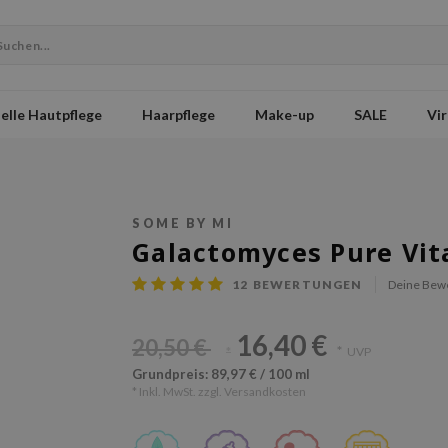
elle Hautpflege
Haarpflege
Make-up
SALE
Vir
SOME BY MI
Galactomyces Pure Vi
12
BEWERTUNGEN
Deine Bew
16,40 €
20,50 €
*
UVP
*
Grundpreis: 89,97 € / 100 ml
* Inkl. MwSt. zzgl.
Versandkosten