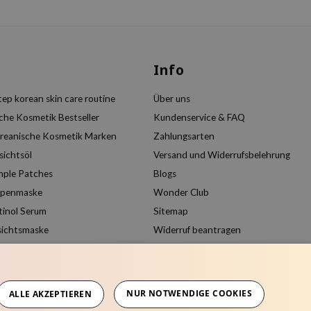
s
Info
ep korean skin care routine
Über uns
che Kosmetik Bestseller
Kundenservice & FAQ
reanische Kosmetik Marken
Zahlungsarten
sichtsöl
Versand und Widerrufsbelehrung
mple Patches
Blogs
ppenmaske
Wonder Club
tinol Serum
Sitemap
sichtsmaske
Widerruf beantragen
Kundenkonto anlegen
Produkte vergleichen
NUR NOTWENDIGE COOKIES
ALLE AKZEPTIEREN