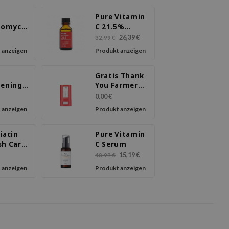
Pure Vitamin
tomyces
C 21.5%
gy
Advanced
26,39 €
32,99 €
m
Serum
 anzeigen
Produkt anzeigen
Gratis Thank
tening
You Farmer
m
Sun stick
0,00 €
Geschenk
 anzeigen
Produkt anzeigen
iacin
Pure Vitamin
sh Care
C Serum
m
15,19 €
18,99 €
 anzeigen
Produkt anzeigen