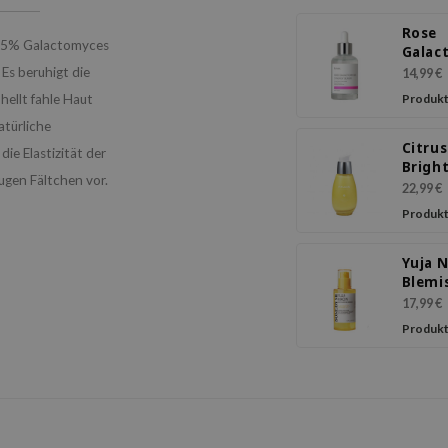
Rose
 75% Galactomyces
Galac
Syner
 Es beruhigt die
14,99 €
Seru
hellt fahle Haut
Produkt
atürliche
Citrus
die Elastizität der
Brigh
ugen Fältchen vor.
Seru
22,99 €
Produkt
Yuja N
Blemi
Seru
17,99 €
Produkt