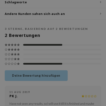
deed Labs
Schlagworte
isfree
Andere Kunden sahen sich auch an
ehan
ntree
3
STERNE, BASIEREND AUF
2
BEWERTUNGEN
s Skin
2
Bewertungen
NIK
jun
solution
miso
irs
avuu
Deine Bewertung hinzufügen
elf
se
11 AUG 2019
PK J.
dor
gom
Have not seen any results, so I will use it till it is finished and maybe