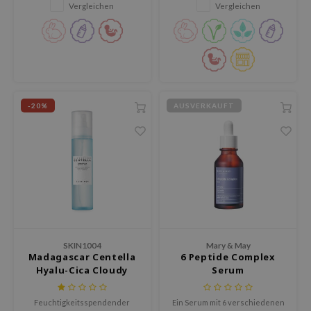
itfee
Vergleichen
Vergleichen
oré
rito SEOUL
unkang Yul
l Barrier
-20%
AUSVERKAUFT
:P
hto Mentholatum
mand
und Lab
cret Key
iseido
ris
SKIN1004
Mary & May
Madagascar Centella
6 Peptide Complex
infood
Hyalu-Cica Cloudy
Serum
inRx LAB
Mist
Feuchtigkeitsspendender
Ein Serum mit 6 verschiedenen
P