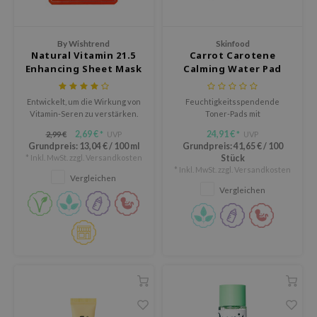
eno
xsoon
By Wishtrend
Skinfood
Natural Vitamin 21.5
Carrot Carotene
ack Rouge
Enhancing Sheet Mask
Calming Water Pad
auty of Joseon
Entwickelt, um die Wirkung von
Feuchtigkeitsspendende
-1
Vitamin-Seren zu verstärken.
Toner-Pads mit
borian
Karottensamenöl, das
2,69 €
24,91 €
2,99 €
UVP
UVP
*
*
empfindliche Haut beruhigt und
Grundpreis:
13,04 €
/
100 ml
Grundpreis:
41,65 €
/
100
ianclub
die Hautbarriere
* Inkl. MwSt. zzgl.
Versandkosten
Stück
wiederherstellt.
* Inkl. MwSt. zzgl.
Versandkosten
RMA:B
Vergleichen
Vergleichen
leashia
mbuzin
HI
e Potions
essed Moon
ine