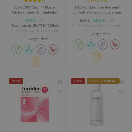
oel
Das COSRX Clear Fit Master
100% Galaktomyces-Ferment
Patch extrahiert Unreinheiten
zur Aufhellung, Hydratisierung
tras
und schafft eine
und Stärkung der Haut.
4,95 €
24,29 €
UVP
26,99 €
UVP
*
*
Schutzbarriere, die
omatica
Grundpreis:
20,79 €
/
100 ml
* Inkl. MwSt. zzgl.
Versandkosten
Hautunreinheiten vor
* Inkl. MwSt. zzgl.
Versandkosten
owus
Bakterien und Viren abschirmt
Vergleichen
und verhindert, dass sie
Vergleichen
 Reju-All
wachsen und sich ausbreiten.
gredients
ydoll
ntellian24
gredients
-20%
-10%
MHD < 12 MON.
owpure
owpure
ishes
ine
OWERMATE