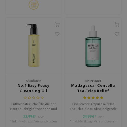
arecipe
neige
CQUEEN
ke P:rem
monde
diheal
dipeel
mebox
ssha
Numbuzin
SKIN1004
zon
No.1 Easy Peasy
Madagascar Centella
Cleansing Oil
Tea-Trica Relief
onshot
Ampoule
CIFIC
Enthält natürliche Öle, die der
Eine leichte Ampulle mit 80%
Haut Feuchtigkeit spenden und
Tea-Trica, die zu Akne neigende
ogen
sie erfrischen.
Haut beruhigt, die
23,99 €
24,99 €
UVP
UVP
*
*
Talgproduktion reduziert und
ripera
* Inkl. MwSt. zzgl.
Versandkosten
* Inkl. MwSt. zzgl.
Versandkosten
die Hautstruktur verbessert.