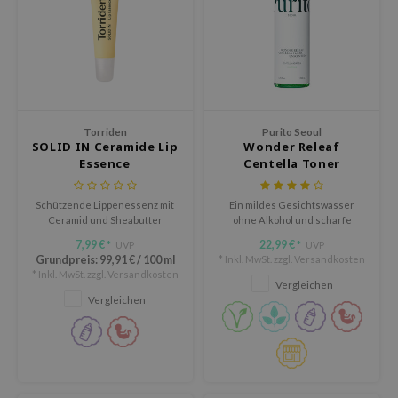
ora
ua
IO
xir
lorgram
Torriden
Purito Seoul
SOLID IN Ceramide Lip
Wonder Releaf
IN&LAB
Essence
Centella Toner
ling Bird
Unscented
CREA &Honey
Schützende Lippenessenz mit
Ein mildes Gesichtswasser
Ceramid und Sheabutter
ohne Alkohol und scharfe
edly
Inhaltsstoffe
7,99 €
22,99 €
UVP
UVP
*
*
Tir
Grundpreis:
99,91 €
/
100 ml
* Inkl. MwSt. zzgl.
Versandkosten
* Inkl. MwSt. zzgl.
Versandkosten
jar
Vergleichen
Vergleichen
SE
dicube
the
ykology