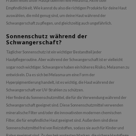
Frauen leidet unter Hautproblemen wie Melasma, Akne oder
Empfindlichkeit. Wie kannst du also die richtigen Produkte für deine Haut
auswählen, die mild genug sind, um deine Haut während der
Schwangerschaft zu pflegen, und gleichzeitig auch ungefährlich.
Sonnenschutz während der
Schwangerschaft?
Täglicher Sonnenschutz ist ein wichtiger Bestandteil jeder
Hautpflegeroutine. Aber während der Schwangerschaft ist er vielleicht
sogar noch wichtiger. Schwangere haben ein höheres Risiko, Melasmen zu
entwickeln. Da es sich bei Melasma um eine Form der
Hyperpigmentierung handelt, ist es wichtig, die Haut während der
Schwangerschaft vor UV-Strahlen zu schützen.
Hier findest du Sonnenschutzmittel, die für die Verwendung während der
Schwangerschaft geeignet sind. Diese Sonnenschutzmittel verwenden
mineralische Filter und/oder die innovativsten modernen chemischen
Filter, die für empfindliche Haut geeignet sind. Außerdem sind diese
Sonnenschutzmittel frei von Reizstoffen, sodass sie auch für Kinder und
Babys geeignet sind. Zu den bekanntesten Marken, die sichere Hautpflege