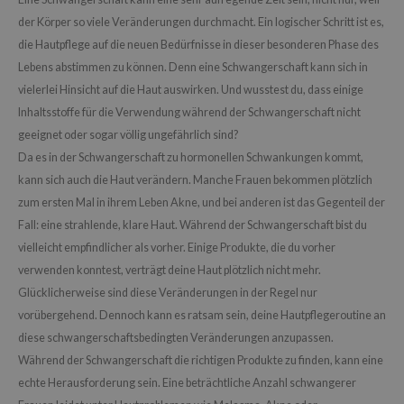
der Körper so viele Veränderungen durchmacht. Ein logischer Schritt ist es,
die Hautpflege auf die neuen Bedürfnisse in dieser besonderen Phase des
Lebens abstimmen zu können. Denn eine Schwangerschaft kann sich in
vielerlei Hinsicht auf die Haut auswirken. Und wusstest du, dass einige
Inhaltsstoffe für die Verwendung während der Schwangerschaft nicht
geeignet oder sogar völlig ungefährlich sind?
Da es in der Schwangerschaft zu hormonellen Schwankungen kommt,
kann sich auch die Haut verändern. Manche Frauen bekommen plötzlich
zum ersten Mal in ihrem Leben Akne, und bei anderen ist das Gegenteil der
Fall: eine strahlende, klare Haut. Während der Schwangerschaft bist du
vielleicht empfindlicher als vorher. Einige Produkte, die du vorher
verwenden konntest, verträgt deine Haut plötzlich nicht mehr.
Glücklicherweise sind diese Veränderungen in der Regel nur
vorübergehend. Dennoch kann es ratsam sein, deine Hautpflegeroutine an
diese schwangerschaftsbedingten Veränderungen anzupassen.
Während der Schwangerschaft die richtigen Produkte zu finden, kann eine
echte Herausforderung sein. Eine beträchtliche Anzahl schwangerer