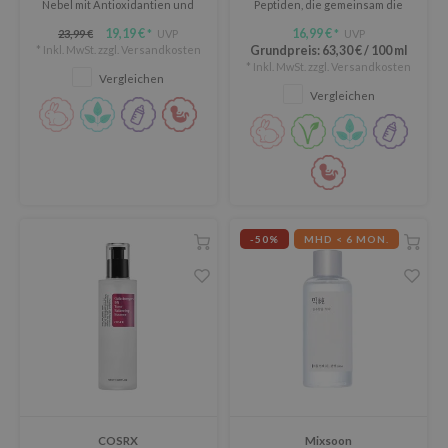
Nebel mit Antioxidantien und
Peptiden, die gemeinsam die
me By Mi
feuchtigkeitsspendenden
Hautregeneration stimulieren
19,19 €
16,99 €
23,99 €
UVP
UVP
*
*
Inhaltsstoffen.
und sichtbare Falten
* Inkl. MwSt. zzgl.
Versandkosten
Grundpreis:
63,30 €
/
100 ml
B
verfeinern, um
* Inkl. MwSt. zzgl.
Versandkosten
fortgeschrittenen Zeichen der
Vergleichen
ank You Farmer
Hautalterung vorzubeugen.
Vergleichen
e Face Shop
e Plant Base
e Saem
A'M
 Cool For School
-50%
MHD < 6 MON.
rriden
oiareuke
icharm
lcos Kwailnara
dah
rd
COSRX
Mixsoon