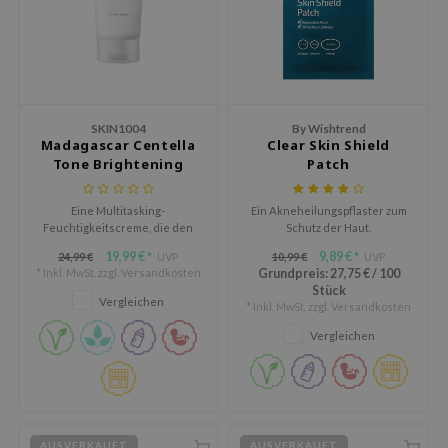
olio
oir
ude House
ecipe
SKIN1004
By Wishtrend
dia
Madagascar Centella
Clear Skin Shield
Tone Brightening
Patch
 Skin
Capsule Cream
odal
Eine Multitasking-
Ein Akneheilungspflaster zum
Feuchtigkeitscreme, die den
Schutz der Haut.
nskin
Hautton verbessert und mit
19,99 €
9,89 €
24,99 €
UVP
10,99 €
UVP
*
*
ruharu Wonder
ihrer einzigartigen Öl-in-
* Inkl. MwSt. zzgl.
Versandkosten
Grundpreis:
27,75 €
/
100
Wasser-Gel-Formel
Stück
imish
tiefgehende Feuchtigkeit
Vergleichen
* Inkl. MwSt. zzgl.
Versandkosten
spendet.
ika Holika
Vergleichen
GGEE
iyoon
m From
AUSVERKAUFT
AUSVERKAUFT