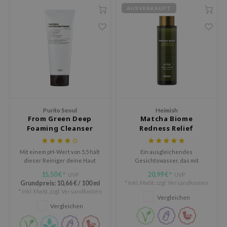
AUSVERKAUFT
LB
s de BAHA
ren
ybyred
encia
udio 17
ngboon Editor
Purito Seoul
Heimish
From Green Deep
Matcha Biome
ly
Foaming Cleanser
Redness Relief
Hydrating Toner
odance
Mit einem pH-Wert von 5,5 hält
Ein ausgleichendes
ja
dieser Reiniger deine Haut
Gesichtswasser, das mit
nach der Reinigung feucht
hautberuhigenden und
15,50 €
20,99 €
UVP
UVP
*
*
stärkenden Inhaltsstoffen wie
Grundpreis:
10,66 €
/
100 ml
* Inkl. MwSt. zzgl.
Versandkosten
VEBLUE
Matcha und Probiotika
* Inkl. MwSt. zzgl.
Versandkosten
angereichert ist.
Vergleichen
o
Vergleichen
use of Hur