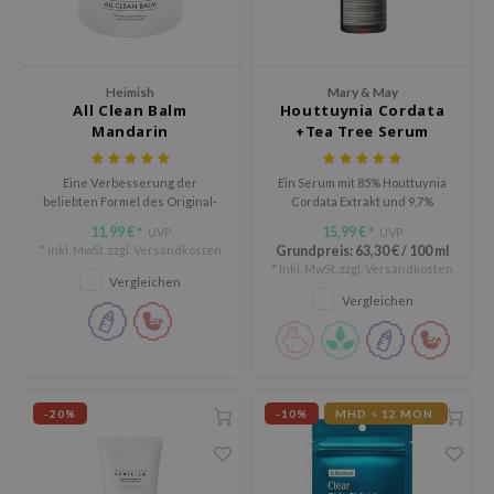
Süßholz
rperpflege
 Lab
Niacinamid
ppenpflege
lflower
Bakuchiol
Heimish
Mary & May
cessoires
nton
All Clean Balm
Houttuynia Cordata
Beta-glucan
Mandarin
+Tea Tree Serum
ni-Kosmetik
Plain
Centella asiatica
hrungsergänzungsmittel
najour
Eine Verbesserung der
Ein Serum mit 85% Houttuynia
PDRN
schenksets
 Wishtrend
beliebten Formel des Original-
Cordata Extrakt und 9,7%
Azelaic acid
Reinigungsbalsams mit dem
Teebaumextrakt.
11,99 €
15,99 €
UVP
UVP
*
*
limax
erfrischenden Zusatz von
* Inkl. MwSt. zzgl.
Versandkosten
Grundpreis:
63,30 €
/
100 ml
Mandelic Acid
Mandarine.
* Inkl. MwSt. zzgl.
Versandkosten
SRX
Vergleichen
Vergleichen
riya
wytree
 Ceuracle
ila Co
-20%
-10%
MHD < 12 MON.
zavecca
bryolisse