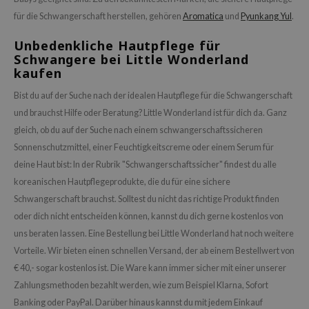
für die Schwangerschaft herstellen, gehören
Aromatica
und
Pyunkang Yul
.
Unbedenkliche Hautpflege für
Schwangere bei Little Wonderland
kaufen
Bist du auf der Suche nach der idealen Hautpflege für die Schwangerschaft
und brauchst Hilfe oder Beratung? Little Wonderland ist für dich da. Ganz
gleich, ob du auf der Suche nach einem schwangerschaftssicheren
Sonnenschutzmittel, einer Feuchtigkeitscreme oder einem Serum für
deine Haut bist: In der Rubrik "Schwangerschaftssicher" findest du alle
koreanischen Hautpflegeprodukte, die du für eine sichere
Schwangerschaft brauchst. Solltest du nicht das richtige Produkt finden
oder dich nicht entscheiden können, kannst du dich gerne kostenlos von
uns beraten lassen. Eine Bestellung bei Little Wonderland hat noch weitere
Vorteile. Wir bieten einen schnellen Versand, der ab einem Bestellwert von
€ 40,- sogar kostenlos ist. Die Ware kann immer sicher mit einer unserer
Zahlungsmethoden bezahlt werden, wie zum Beispiel Klarna, Sofort
Banking oder PayPal. Darüber hinaus kannst du mit jedem Einkauf