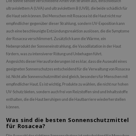
Die Sonne sendet verschiedene Arten von Strahlen aus, einschließlich
eno
ultraviolettem A (UVA) und ultraviolettem B (UVB), die beide schädlich für
die Haut sein können. Bei Menschen mit Rosacea ist die Haut nicht nur
xsoon
empfindlicher gegenüber dieser Strahlung, sondern UV-Exposition kann
ack Rouge
auch eine beschleunigte Entzündungsreaktion auslösen, die die Symptome
auty of Joseon
der Rosacea verschlimmert. Zusätzlich kann die Wärme, ein
-1
Nebenprodukt der Sonneneinstrahlung, die Vasodilatation in der Haut
fördern, was zu intensiverer Rötung und Unbehagen führt.
borian
Angesichts dieser Herausforderungen ist es klar, dass die Auswahl eines
ianclub
geeigneten Sonnenschutzes entscheidend für die Verwaltung von Rosacea
RMA:B
ist. Nicht alle Sonnenschutzmittel sind gleich, besonders für Menschen mit
leashia
empfindlicher Haut. Es ist wichtig, Produkte zu wählen, die nicht nur hohen
mbuzin
UV-Schutz bieten, sondern auch frei von Reizstoffen sind und Inhaltsstoffe
enthalten, die die Haut beruhigen und die Hautbarriere wiederherstellen
HI
können.
e Potions
Was sind die besten Sonnenschutzmittel
essed Moon
für Rosacea?
ine
Die Auswahl des richtigen Sonnenschutzes ist entscheidend für Menschen