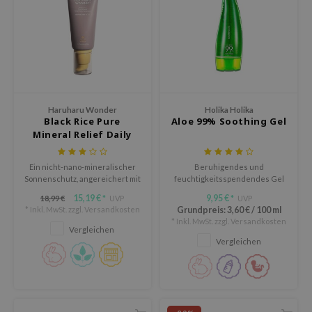
deed Labs
isfree
ehan
ntree
s Skin
NIK
Haruharu Wonder
Holika Holika
Black Rice Pure
Aloe 99% Soothing Gel
jun
Mineral Relief Daily
Sunscreen
solution
Ein nicht-nano-mineralischer
Beruhigendes und
miso
Sonnenschutz, angereichert mit
feuchtigkeitsspendendes Gel
beruhigenden und pflegenden
mit 99% Aloe Vera-Extrakten
irs
15,19 €
9,95 €
18,99 €
UVP
UVP
*
*
Inhaltsstoffen.
und zusätzlichen Centella-
* Inkl. MwSt. zzgl.
Versandkosten
Grundpreis:
3,60 €
/
100 ml
Extrakten.
avuu
* Inkl. MwSt. zzgl.
Versandkosten
Vergleichen
elf
Vergleichen
se
dor
gom