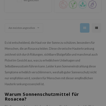
Vergleichen
 Althea
n Skin
ry May
 Cosmetics
Am meisten angesehen
in1004
ne Less
Es ist entscheidend, die Haut vor der Sonne zu schützen, besonders für
ib
Menschen, die an Rosacea leiden. Diese chronische Hauterkrankung
ndal
zeichnet sich durch Rötungen, sichtbare Blutgefäße und manchmal auch
llaMonster
Pickel im Gesicht aus, was zu erheblichem Unbehagen und
Selbstbewusstsein führen kann. Leider kann Sonneneinstrahlung diese
guhara
Symptome erheblich verschlimmern, weshalb guter Sonnenschutz nicht
ctor.G
nur empfohlen wird, sondern für Menschen mit dieser empfindlichen
ach C
Hauterkrankung essenziell ist.
tish M
Warum Sonnenschutzmittel für
Dew Care
Rosacea?
sil