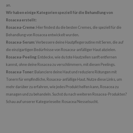
an.
LB
Wir haben einige Kategorien speziell für die Behandlung von
s de BAHA
Rosacea erstellt:
ren
Rosacea-Creme
: Hier findest du die besten Cremes, die speziell für die
Behandlung von Rosacea entwickelt wurden.
ybyred
Rosacea-Serum
: Verbessere deine Hautpflegeroutine mit Seren, die auf
encia
die einzigartigen Bedürfnisse von Rosacea-anfälliger Haut abzielen.
udio 17
Rosacea-Peeling
: Entdecke, wie du tote Hautzellen sanft entfernen
ngboon Editor
kannst, ohne deine Rosacea zu verschlimmern, mit diesen Peelings.
Rosacea-Toner
: Balanciere deine Haut und reduziere Rötungen mit
ly
Tonern für empfindliche, Rosacea-anfällige Haut. Nutze diese Links, um
odance
mehr darüber zu erfahren, wie jedes Produkt helfen kann, Rosacea zu
ja
managen und zu behandeln. Suchst du nach weiteren Rosacea-Produkten?
Schau auf unserer Kategorieseite: Rosacea/Nesselsucht.
VEBLUE
o
use of Hur