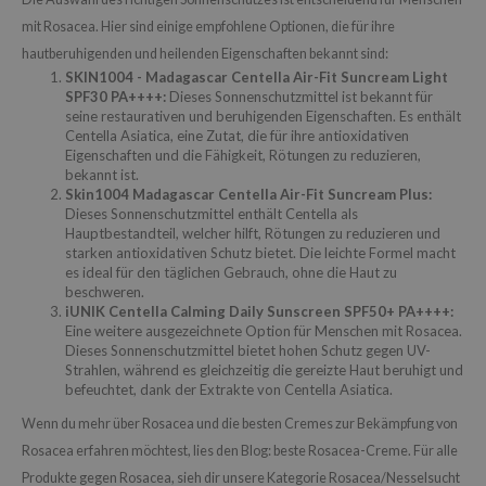
ora
mit Rosacea. Hier sind einige empfohlene Optionen, die für ihre
ua
hautberuhigenden und heilenden Eigenschaften bekannt sind:
SKIN1004 - Madagascar Centella Air-Fit Suncream Light
IO
SPF30 PA++++:
Dieses Sonnenschutzmittel ist bekannt für
xir
seine restaurativen und beruhigenden Eigenschaften. Es enthält
Centella Asiatica, eine Zutat, die für ihre antioxidativen
lorgram
Eigenschaften und die Fähigkeit, Rötungen zu reduzieren,
bekannt ist.
IN&LAB
Skin1004 Madagascar Centella Air-Fit Suncream Plus:
ling Bird
Dieses Sonnenschutzmittel enthält Centella als
Hauptbestandteil, welcher hilft, Rötungen zu reduzieren und
CREA &Honey
starken antioxidativen Schutz bietet. Die leichte Formel macht
es ideal für den täglichen Gebrauch, ohne die Haut zu
edly
beschweren.
iUNIK Centella Calming Daily Sunscreen SPF50+ PA++++:
Tir
Eine weitere ausgezeichnete Option für Menschen mit Rosacea.
jar
Dieses Sonnenschutzmittel bietet hohen Schutz gegen UV-
Strahlen, während es gleichzeitig die gereizte Haut beruhigt und
SE
befeuchtet, dank der Extrakte von Centella Asiatica.
dicube
Wenn du mehr über Rosacea und die besten Cremes zur Bekämpfung von
the
Rosacea erfahren möchtest, lies den Blog: beste Rosacea-Creme. Für alle
Produkte gegen Rosacea, sieh dir unsere Kategorie Rosacea/Nesselsucht
ykology