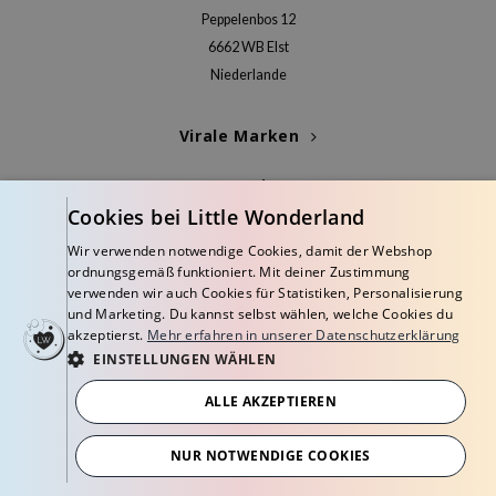
Peppelenbos 12
AAH
6662 WB Elst
RCELL
Niederlande
EMORLAB
Virale Marken
.Melaxin
amisa
Kategorien
nyo
Cookies bei Little Wonderland
Blogs
apuri
Wir verwenden notwendige Cookies, damit der Webshop
ordnungsgemäß funktioniert. Mit deiner Zustimmung
ture Republic
Info
verwenden wir auch Cookies für Statistiken, Personalisierung
ev
und Marketing. Du kannst selbst wählen, welche Cookies du
akzeptierst.
Mehr erfahren in unserer Datenschutzerklärung
tseline
EINSTELLUNGEN WÄHLEN
 Placosmetics
ALLE AKZEPTIEREN
roid
© Copyright 2026 Little Wonderland - Korean skincare specialized store in
ecell
Europe
NUR NOTWENDIGE COOKIES
Geschäftsbedingungen
Datenschutzerklärung
Widerrufsbelehrung
ixir