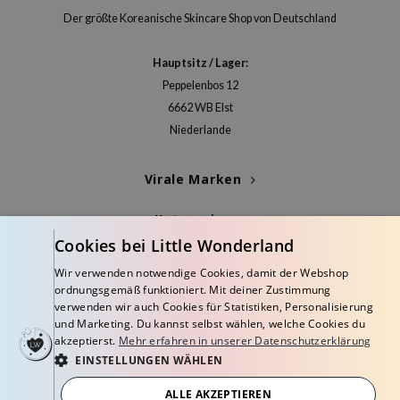
deed Labs
Der größte Koreanische Skincare Shop von Deutschland
isfree
ehan
Hauptsitz / Lager:
ntree
Peppelenbos 12
6662 WB Elst
s Skin
Niederlande
NIK
jun
Virale Marken
solution
Kategorien
miso
Cookies bei Little Wonderland
irs
Blogs
Wir verwenden notwendige Cookies, damit der Webshop
avuu
ordnungsgemäß funktioniert. Mit deiner Zustimmung
Info
elf
verwenden wir auch Cookies für Statistiken, Personalisierung
und Marketing. Du kannst selbst wählen, welche Cookies du
se
akzeptierst.
Mehr erfahren in unserer Datenschutzerklärung
EINSTELLUNGEN WÄHLEN
dor
gom
ALLE AKZEPTIEREN