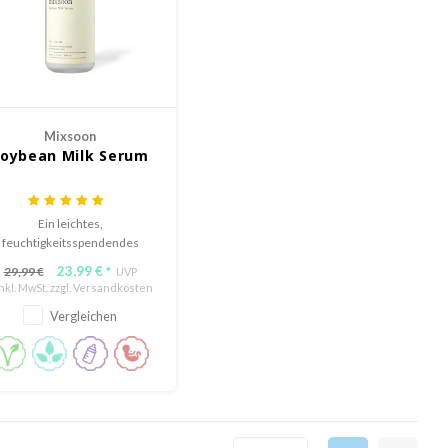
Mixsoon
oybean Milk Serum
Ein leichtes,
feuchtigkeitsspendendes
Serum, angereichert mit
23,99 €
29,99 €
*
UVP
rmentiertem Sojaextrakt, das
Inkl. MwSt. zzgl.
Versandkosten
die Haut nährt und ihre
Vergleichen
astizität verbessert, während
s für einen strahlenden Teint
sorgt.