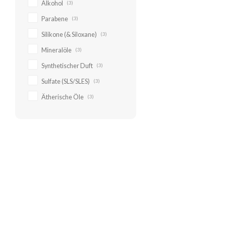
Alkohol
(3)
Parabene
(3)
Silikone (& Siloxane)
(3)
Mineralöle
(3)
Synthetischer Duft
(3)
Sulfate (SLS/SLES)
(3)
Ätherische Öle
(3)