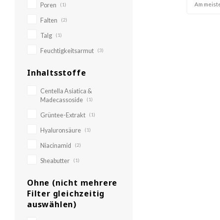
Am meist
Poren
(1)
Falten
(2)
Talg
(1)
Feuchtigkeitsarmut
(3)
Inhaltsstoffe
Centella Asiatica &
Madecassoside
(1)
Grüntee-Extrakt
(1)
Hyaluronsäure
(1)
Niacinamid
(2)
Sheabutter
(1)
Ohne (nicht mehrere
Filter gleichzeitig
auswählen)