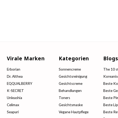
Virale Marken
Kategorien
Blog
Erborian
Sonnencreme
The 10 st
Dr. Althea
Gesichtsreinigung
Koreanis
EQQUALBERRY
Gesichtscreme
Beste Ko
K-SECRET
Behandlungen
Beste Ge
Unleashia
Toners
Beste Pi
Celimax
Gesichtsmaske
Beste Li
Seapuri
Vegane Hautpflege
Beste Re