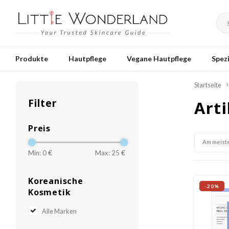
Produkte
Hautpflege
Vegane Hautpflege
Spezi
Startseite
Filter
Arti
Preis
Am meist
Min: 0
€
Max: 25
€
Koreanische
-20%
Kosmetik
Alle Marken