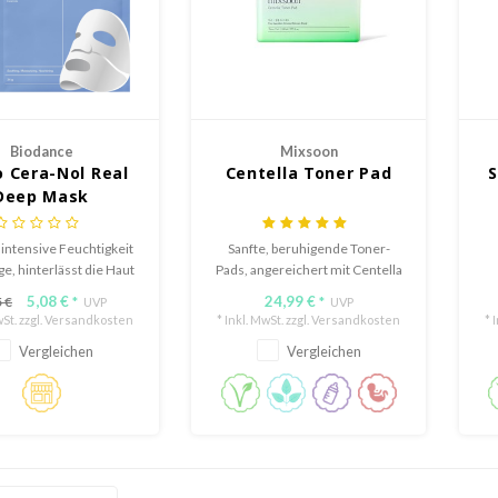
Biodance
Mixsoon
 Cera-Nol Real
Centella Toner Pad
S
Deep Mask
intensive Feuchtigkeit
Sanfte, beruhigende Toner-
ge, hinterlässt die Haut
Pads, angereichert mit Centella
cht, geschmeidig und
Asiatica, um Irritationen zu
5,08 €
24,99 €
 €
*
UVP
*
UVP
wirksam hydratisiert.
lindern, die Haut zu
fe
St. zzgl.
Versandkosten
* Inkl. MwSt. zzgl.
Versandkosten
* 
hydratisieren und ins
Vergleichen
Vergleichen
Gleichgewicht zu bringen.
El
e