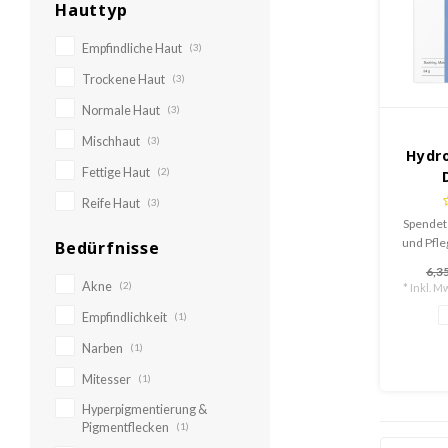
Hauttyp
Empfindliche Haut
(3)
Trockene Haut
(3)
Normale Haut
(3)
Mischhaut
(3)
Hydro
Fettige Haut
(2)
Reife Haut
(3)
Spendet 
und Pfle
Bedürfnisse
erfris
6,35
tiefen
Akne
(2)
* Inkl. Mw
Empfindlichkeit
(1)
Narben
(1)
Mitesser
(1)
Hyperpigmentierung &
Pigmentflecken
(1)