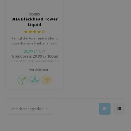
Süßholz
rperpflege
 Lab
Niacinamid
COSRX
ppenpflege
lflower
BHA Blackhead Power
Bakuchiol
Liquid
cessoires
nton
Beta-glucan
ni-Kosmetik
Plain
Reinigt die Poren und entfernt
Centella asiatica
abgestorbene Hautzellen und
hrungsergänzungsmittel
najour
Mitesser mit BHA.
PDRN
20,99 €
UVP
*
schenksets
 Wishtrend
Grundpreis:
29,99 €
/
100 ml
Azelaic acid
* Inkl. MwSt. zzgl.
Versandkosten
limax
Mandelic Acid
Vergleichen
SRX
riya
wytree
 Ceuracle
ila Co
Am meisten angesehen
zavecca
bryolisse