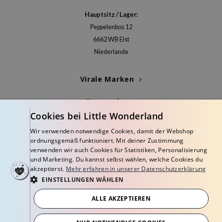
deed Labs
Hauptsitz / Lager:
isfree
Peppelenbos 12
ehan
6662 WB Elst
ntree
Niederlande
s Skin
NIK
Virale Marken
jun
Kategorien
solution
Cookies bei Little Wonderland
Blogs
miso
Wir verwenden notwendige Cookies, damit der Webshop
irs
ordnungsgemäß funktioniert. Mit deiner Zustimmung
Info
verwenden wir auch Cookies für Statistiken, Personalisierung
avuu
und Marketing. Du kannst selbst wählen, welche Cookies du
akzeptierst.
Mehr erfahren in unserer Datenschutzerklärung
elf
EINSTELLUNGEN WÄHLEN
se
ALLE AKZEPTIEREN
dor
© Copyright 2026 Little Wonderland - Korean skincare specialized store in
gom
Europe