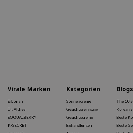
Virale Marken
Kategorien
Blog
Erborian
Sonnencreme
The 10 st
Dr. Althea
Gesichtsreinigung
Koreanis
EQQUALBERRY
Gesichtscreme
Beste Ko
K-SECRET
Behandlungen
Beste Ge