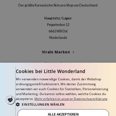
deed Labs
Der größte Koreanische Skincare Shop von Deutschland
isfree
ehan
Hauptsitz / Lager:
ntree
Peppelenbos 12
6662 WB Elst
s Skin
Niederlande
NIK
jun
Virale Marken
solution
Kategorien
miso
Cookies bei Little Wonderland
irs
Blogs
Wir verwenden notwendige Cookies, damit der Webshop
avuu
ordnungsgemäß funktioniert. Mit deiner Zustimmung
Info
elf
verwenden wir auch Cookies für Statistiken, Personalisierung
und Marketing. Du kannst selbst wählen, welche Cookies du
se
akzeptierst.
Mehr erfahren in unserer Datenschutzerklärung
EINSTELLUNGEN WÄHLEN
dor
gom
ALLE AKZEPTIEREN