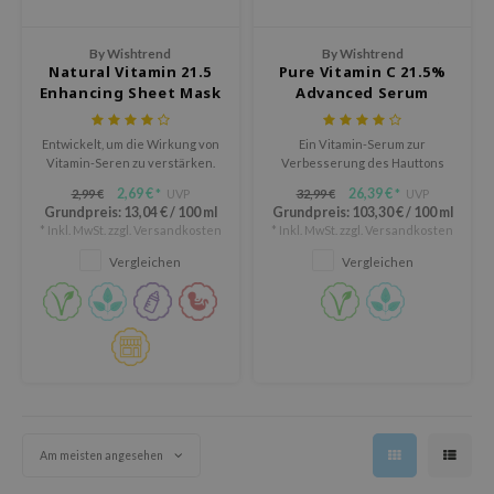
Süßholz
rperpflege
 Lab
Niacinamid
By Wishtrend
By Wishtrend
ppenpflege
lflower
Natural Vitamin 21.5
Pure Vitamin C 21.5%
Bakuchiol
Enhancing Sheet Mask
Advanced Serum
cessoires
nton
Beta-glucan
ni-Kosmetik
Plain
Entwickelt, um die Wirkung von
Ein Vitamin-Serum zur
Centella asiatica
Vitamin-Seren zu verstärken.
Verbesserung des Hauttons
hrungsergänzungsmittel
najour
und der Hautstruktur.
PDRN
2,69 €
26,39 €
2,99 €
UVP
32,99 €
UVP
*
*
schenksets
 Wishtrend
Grundpreis:
13,04 €
/
100 ml
Grundpreis:
103,30 €
/
100 ml
Azelaic acid
* Inkl. MwSt. zzgl.
Versandkosten
* Inkl. MwSt. zzgl.
Versandkosten
limax
Mandelic Acid
Vergleichen
Vergleichen
SRX
riya
wytree
 Ceuracle
ila Co
zavecca
Am meisten angesehen
bryolisse