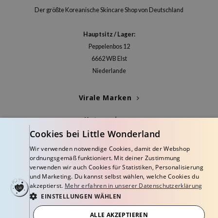
deed Labs
Der größte Koreanische Skincare Shop von Deutschland
isfree
ehan
Hauptsitz / Lager:
ntree
Peppelenbos 12
6662 WB Elst
s Skin
Niederlande
NIK
jun
Virale Marken
solution
Kategorien
miso
Cookies bei Little Wonderland
irs
Blogs
Wir verwenden notwendige Cookies, damit der Webshop
avuu
ordnungsgemäß funktioniert. Mit deiner Zustimmung
Info
elf
verwenden wir auch Cookies für Statistiken, Personalisierung
und Marketing. Du kannst selbst wählen, welche Cookies du
se
akzeptierst.
Mehr erfahren in unserer Datenschutzerklärung
EINSTELLUNGEN WÄHLEN
dor
gom
ALLE AKZEPTIEREN