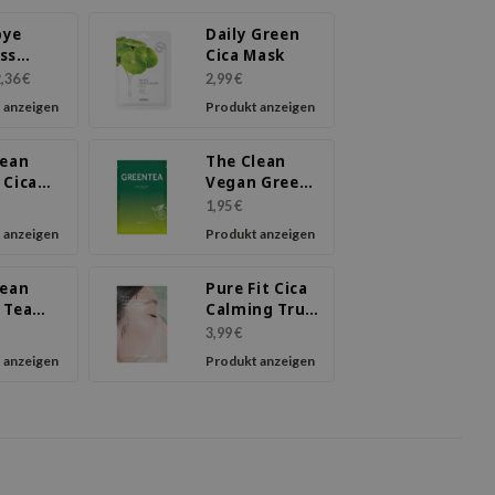
bye
Daily Green
ss
Cica Mask
lla Mask
,36 €
2,99 €
 anzeigen
Produkt anzeigen
lean
The Clean
 Cica
Vegan Green
Tea Mask
1,95 €
 anzeigen
Produkt anzeigen
lean
Pure Fit Cica
 Tea
Calming True
Mask
Sheet Mask
3,99 €
 anzeigen
Produkt anzeigen