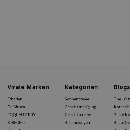
Virale Marken
Kategorien
Blog
Erborian
Sonnencreme
The 10 st
Dr. Althea
Gesichtsreinigung
Koreanis
EQQUALBERRY
Gesichtscreme
Beste Ko
K-SECRET
Behandlungen
Beste Ge