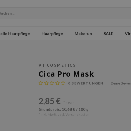
elle Hautpflege
Haarpflege
Make-up
SALE
Vir
VT COSMETICS
Cica Pro Mask
0
BEWERTUNGEN
Deine Bewer
2,85 €
*
UVP
Grundpreis: 10,68 € / 100 g
* Inkl. MwSt. zzgl.
Versandkosten