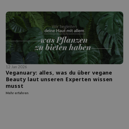
Süßholz
rperpflege
 Lab
Niacinamid
ppenpflege
lflower
Bakuchiol
cessoires
nton
Beta-glucan
ni-Kosmetik
Plain
Centella asiatica
hrungsergänzungsmittel
najour
PDRN
schenksets
 Wishtrend
Azelaic acid
limax
Mandelic Acid
12 Jan 2026
SRX
Veganuary: alles, was du über vegane
Beauty laut unseren Experten wissen
riya
musst
wytree
Mehr erfahren
 Ceuracle
ila Co
zavecca
bryolisse