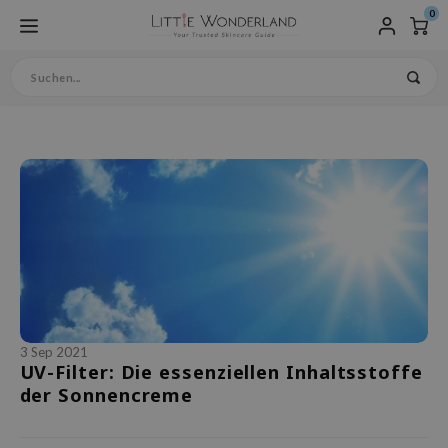
0
ptmenü / produkte
ptmenü / hautpflege
ptmenü / vegane hautpflege
ptmenü / spezielle hautpflege
ptmenü / haarpflege
ptmenü / make-up
ptmenü / sale
ptmenü / brands
ptmenü / sets & bundles
uptmenü
Hauptmenü / hautpflege / ge
Hauptmenü / hautpflege / ges
Hauptmenü / hautpflege / gesi
Hauptmenü / hautpflege / gesi
Hauptmenü / hautpflege / gesi
Hauptmenü / hautpflege / gesi
Hauptmenü / hautpflege / gesi
Hauptmenü / hautpflege / gesi
Hauptmenü / hautpflege / gesi
Hauptmenü / hautpflege / gesi
Hauptmenü / hautpflege / gesi
Hauptmenü / spezielle hautp
Hauptmenü / spezielle hautpf
Hauptmenü / spezielle hautpf
Hauptmenü / spezielle hautpf
Hauptmenü / haarpflege / sh
Hauptmenü / make-up / teint
Hauptmenü / make-up / teint
Hauptmenü / make-up / teint 
Hauptmenü / make-up / teint 
Hauptmenü / make-up / teint 
Hauptmenü / make-up / teint 
toner & gesichtsspray
toner & gesichtsspray / ess
toner & gesichtsspray / ess
toner & gesichtsspray / ess
toner & gesichtsspray / ess
toner & gesichtsspray / ess
toner & gesichtsspray / ess
toner & gesichtsspray / ess
toner & gesichtsspray / ess
inhaltsstoffe
inhaltsstoffe / hauttypen
inhaltsstoffe / hauttypen / 
up / accessoires
up / accessoires / nägel
up / accessoires / nägel / a
Produkte
Hautpflege
Vegane Hautpflege
Spezielle Hautpflege
Haarpflege
Make-up
SALE
Brands
Sets & Bundles
Sprache
Gesichtsrein
Exfoliator
Besondere P
Vegane Haar
Teint
Augen
Lippen
gesichtsmaske
gesichtsmaske / augenpfleg
gesichtsmaske / augenpflege
gesichtsmaske / augenpflege
gesichtsmaske / augenpflege
gesichtsmaske / augenpflege
gesichtsmaske / augenpflege
Toner & Gesi
Behandlunge
Inhaltsstoff
Hauttypen
Hautproble
Accessoires
Nägel
Augenbraue
/ sonnenschutz
/ sonnenschutz / körperpfle
/ sonnenschutz / körperpfleg
/ sonnenschutz / körperpfleg
Gesichtsmas
Augenpflege
Gesichtscre
Sonnenschut
Körperpfleg
Lippenpfleg
Accessoires
ue Kosmetik
sichtsreinigung
gane Reinigung
sondere Pflege
ampoo
int
mmer ingredient sale
ishes
rean skincare sets
Reinigungsöl
Peeling
Spring Essentials
Vegane Haarpflege ohn
Bio peeling
Mascara
Lippenstifte
Gesichtsspray
Ampulle
AHA / BHA / PHA
Empfindliche Haut
Pigmentierung
Pinsel & Schwämmchen
Nagellack
Augenbrauenstift
eutsch
Peel-Off-Masken
Augencreme
Emulsion
schenke
oliator
ganes Peeling & Scrub
altsstoffe
gane Haarpflege
gen
seEnScene
mmer Essential Boxes
Reinigungsgel
Scrub
Home Spa
Vegane Shampoos
BB cream
Eyeliner
Lip Tint
Sunsticks
Duschgel
Lippenbalsam
Wattepads
Toner
Serum
Vitamin C
Normale Haut
Mitesser
Sheet-Masken
Eye patches
Gesichtsgel
 Store
ner & Gesichtsspray
gane Toner & Gesichtssprays
uttypen
nditioner
ppen
ieu
nderbox
Reinigungswasser
Schwangerschaft
Vegane Haarkuren
Concealer
Lidschatten
derlands
Sonnencreme
Körperlotion
Lipscrub
Pimple patches
Hyaluronsäure
Trockene Haut
Ekzem
Nachtmasken
Gesichtsöl
pop
sence
gane Essence
utprobleme
armaske
ganes Make-up
WELL
Reinigungsseife
Baby & Kids
Vegan Conditioner
Foundation & Cushions
lish
Aftersun
Body Scrub
Lippenmaske
Gesichtspuder
Peptide
Mischhaut
Rosacea
Wash-Off-Masken
Gesichtscreme
handlungen
gane Treatments
arpflege ohne Ausspülen
cessoires
uble Dare
Reinigungsschaum
Men's skincare
Puder
nçais
Sonnencreme gesicht
Hand- & Fußpflege
Snail Mucin
Fettige Haut
Akne
3 Sep 2021
Collagen mask
Moisturizers
sichtsmaske
gane Masken
cessoires
gel
opalm
Cleansing balm
Bräunungspflege
Highlighter, Rouge & C
pañol
Mineralischer Sonnens
UV-Filter: Die essenziellen Inhaltsstoffe
Retinol
Feuchtigkeitsarme Hau
Poren
genpflege
gane Augenpflege
ts / Giftcard
genbrauen
IS-Y
Primer
liano
der Sonnencreme
Aloe Vera
Reife haut
sichtscreme & Gesichtsgel
gane Gesichtscreme & Gesichtsgel
rr Cosmetics
Setting spray
Grüner Tee
nnenschutz
ganer Sonnenschutz
rulab