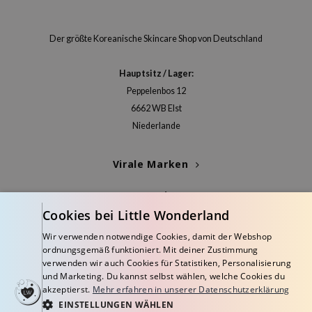
olio
oir
Der größte Koreanische Skincare Shop von Deutschland
ude House
Hauptsitz / Lager:
ecipe
Peppelenbos 12
dia
6662 WB Elst
 Skin
Niederlande
odal
nskin
Virale Marken
ruharu Wonder
Kategorien
imish
Cookies bei Little Wonderland
Blogs
ika Holika
Wir verwenden notwendige Cookies, damit der Webshop
GGEE
ordnungsgemäß funktioniert. Mit deiner Zustimmung
Info
verwenden wir auch Cookies für Statistiken, Personalisierung
iyoon
und Marketing. Du kannst selbst wählen, welche Cookies du
akzeptierst.
Mehr erfahren in unserer Datenschutzerklärung
m From
EINSTELLUNGEN WÄHLEN