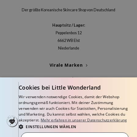
olio
Der größte Koreanische Skincare Shop von Deutschland
oir
ude House
Hauptsitz / Lager:
Peppelenbos 12
ecipe
6662 WB Elst
dia
Niederlande
 Skin
odal
Virale Marken
nskin
Kategorien
ruharu Wonder
Cookies bei Little Wonderland
imish
Blogs
Wir verwenden notwendige Cookies, damit der Webshop
ika Holika
ordnungsgemäß funktioniert. Mit deiner Zustimmung
Info
verwenden wir auch Cookies für Statistiken, Personalisierung
GGEE
und Marketing. Du kannst selbst wählen, welche Cookies du
iyoon
akzeptierst.
Mehr erfahren in unserer Datenschutzerklärung
EINSTELLUNGEN WÄHLEN
m From