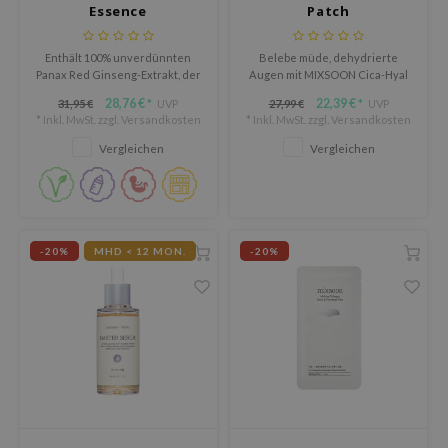
Essence
Patch
eno
Enthält 100% unverdünnten
Belebe müde, dehydrierte
ixsoon
Panax Red Ginseng-Extrakt, der
Augen mit MIXSOON Cica-Hyal
die Haut auf verschiedene
Hydrogel Eye Patch, einer
28,76 €
22,39 €
31,95 €
UVP
27,99 €
UVP
*
*
Weise pflegt.
beruhigenden und
ack Rouge
* Inkl. MwSt. zzgl.
Versandkosten
* Inkl. MwSt. zzgl.
Versandkosten
feuchtigkeitsspendenden
Pflege mit fünf Arten von
Vergleichen
Vergleichen
auty of Joseon
Centella Asiatica und zehn
Arten von Hyaluronsäure.
-1
borian
ianclub
-20%
MHD < 12 MON.
-20%
RMA:B
leashia
mbuzin
HI
e Potions
essed Moon