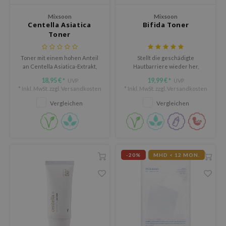
ykology
Mixsoon
Mixsoon
Centella Asiatica
Bifida Toner
LB
Toner
s de BAHA
Toner mit einem hohen Anteil
Stellt die geschädigte
ren
an Centella Asiatica-Extrakt,
Hautbarriere wieder her,
der die Haut effektiv beruhigt,
verbessert die raue
ybyred
18,95 €
19,99 €
UVP
UVP
*
*
mit Feuchtigkeit versorgt und
Hautstruktur und ist ideal für
* Inkl. MwSt. zzgl.
Versandkosten
* Inkl. MwSt. zzgl.
Versandkosten
encia
wiederherstellt.
empfindliche, gereizte und
stumpfe Haut, der es an
Vergleichen
Vergleichen
udio 17
Festigkeit und Leuchtkraft
fehlt.
ngboon Editor
ly
odance
-20%
MHD < 12 MON.
ja
VEBLUE
o