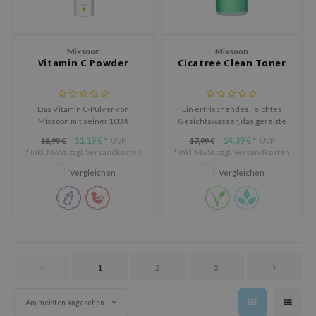
ixir
oel
Mixsoon
Mixsoon
tras
Vitamin C Powder
Cicatree Clean Toner
omatica
owus
Das Vitamin C-Pulver von
Ein erfrischendes, leichtes
 Reju-All
Mixsoon mit seiner 100%
Gesichtswasser, das gereizte
unverdünnten L-Ascorbinsäure
Haut beruhigt, den Teint
11,19 €
14,39 €
13,99 €
UVP
17,99 €
UVP
*
*
gredients
lässt sich leicht in Haut- und
aufhellt und sanft peelt, ohne
* Inkl. MwSt. zzgl.
Versandkosten
* Inkl. MwSt. zzgl.
Versandkosten
Haarpflegeprodukte in
Irritationen zu verursachen.
ydoll
verschiedenen Verhältnissen
Vergleichen
Vergleichen
einarbeiten.
ntellian24
gredients
owpure
owpure
1
2
3
ishes
ine
Am meisten angesehen