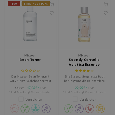
-10%
MHD < 12 MON.
arecipe
neige
CQUEEN
ke P:rem
monde
diheal
dipeel
Mixsoon
Mixsoon
Bean Toner
Soondy Centella
mebox
Asiatica Essence
ssha
zon
Der Mixsoon Bean Toner, mit
Eine Essenz, die gereizte Haut
931.973 ppm Sojabohnenextrakt
beruhigt und die Hautbarriere
onshot
und BIOME5X, spendet
stärkt.
17,06 €
22,95 €
18,95 €
UVP
UVP
*
*
tiefgehende Feuchtigkeit und
CIFIC
* Inkl. MwSt. zzgl.
Versandkosten
* Inkl. MwSt. zzgl.
Versandkosten
stärkt die
Feuchtigkeitsbarriere der Haut.
Vergleichen
Vergleichen
ogen
ripera