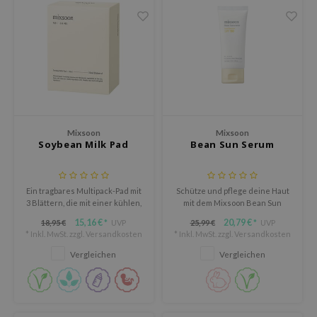
deed Labs
isfree
ehan
ntree
s Skin
NIK
jun
Mixsoon
Mixsoon
Soybean Milk Pad
Bean Sun Serum
solution
miso
Ein tragbares Multipack-Pad mit
Schütze und pflege deine Haut
irs
3 Blättern, die mit einer kühlen,
mit dem Mixsoon Bean Sun
feuchtigkeitsspendenden
Serum SPF50+ PA++++, einer
avuu
15,16 €
20,79 €
18,95 €
UVP
25,99 €
UVP
*
*
Essenz gefüllt sind, die mit
leichten Sonnenpflege, die
* Inkl. MwSt. zzgl.
Versandkosten
* Inkl. MwSt. zzgl.
Versandkosten
Sojabohnen-Fermentations-
leistungsstarken
elf
Extrakt angereichert ist und für
Breitbandschutz bietet und die
Vergleichen
Vergleichen
eine hydratisierte, sich frisch
Haut strahlend und frisch
se
anfühlende Haut sorgt.
wirken lässt.
dor
gom