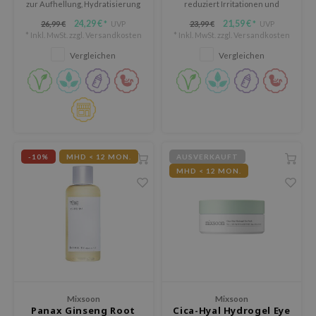
zur Aufhellung, Hydratisierung
reduziert Irritationen und
 Althea
und Stärkung der Haut.
fördert einen klaren und
24,29 €
21,59 €
26,99 €
UVP
23,99 €
UVP
*
*
n Skin
gesunden Teint.
* Inkl. MwSt. zzgl.
Versandkosten
* Inkl. MwSt. zzgl.
Versandkosten
ry May
Vergleichen
Vergleichen
 Cosmetics
in1004
ne Less
ib
ndal
-10%
MHD < 12 MON.
AUSVERKAUFT
MHD < 12 MON.
llaMonster
guhara
ctor.G
ach C
tish M
Dew Care
Mixsoon
Mixsoon
Panax Ginseng Root
Cica-Hyal Hydrogel Eye
sil