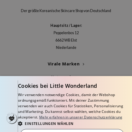
Der größte Koreanische Skincare Shop von Deutschland
Hauptsitz / Lager:
Peppelenbos 12
6662 WB Elst
Niederlande
Virale Marken
Kategorien
Cookies bei Little Wonderland
Blogs
Wir verwenden notwendige Cookies, damit der Webshop
ordnungsgemäß funktioniert. Mit deiner Zustimmung
Info
verwenden wir auch Cookies für Statistiken, Personalisierung
und Marketing. Du kannst selbst wählen, welche Cookies du
akzeptierst.
Mehr erfahren in unserer Datenschutzerklärung
EINSTELLUNGEN WÄHLEN