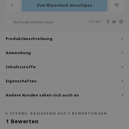
olio
Zum Warenkorb hinzufügen
oir
TEILEN:
ude House
Auf Vergleichsliste setzen
ecipe
Produktbeschreibung
dia
 Skin
Anwendung
odal
Inhaltsstoffe
nskin
ruharu Wonder
Eigenschaften
imish
ika Holika
Andere Kunden sahen sich auch an
GGEE
iyoon
5
STERNE, BASIEREND AUF
1
BEWERTUNGEN
1
Bewerten
m From