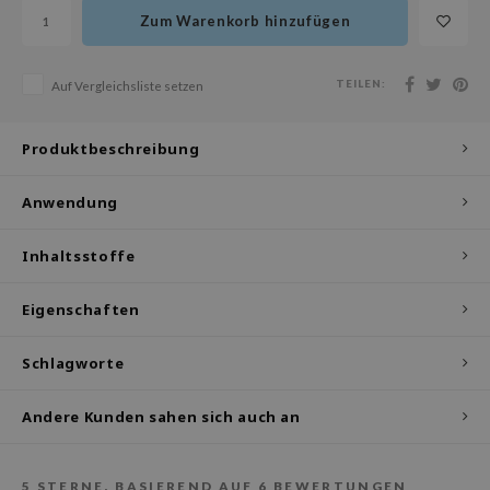
olio
Zum Warenkorb hinzufügen
oir
ude House
TEILEN:
Auf Vergleichsliste setzen
ecipe
Produktbeschreibung
dia
 Skin
Anwendung
odal
nskin
Inhaltsstoffe
ruharu Wonder
Eigenschaften
imish
ika Holika
Schlagworte
GGEE
Andere Kunden sahen sich auch an
iyoon
m From
5
STERNE, BASIEREND AUF
6
BEWERTUNGEN