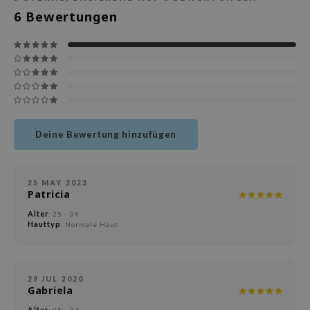
deed Labs
6
Bewertungen
isfree
ehan
ntree
s Skin
NIK
jun
Deine Bewertung hinzufügen
solution
miso
25 MAY 2023
Patricia
irs
Alter
: 25 - 34
avuu
Hauttyp
: Normale Haut
elf
se
dor
29 JUL 2020
Gabriela
gom
Alter
: 25 - 34