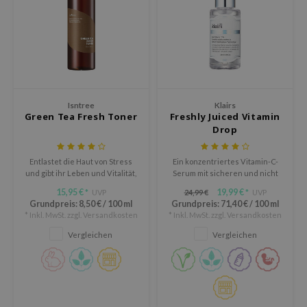
AAH
RCELL
EMORLAB
.Melaxin
Isntree
Klairs
amisa
Green Tea Fresh Toner
Freshly Juiced Vitamin
nyo
Drop
apuri
Entlastet die Haut von Stress
Ein konzentriertes Vitamin-C-
ture Republic
und gibt ihr Leben und Vitalität,
Serum mit sicheren und nicht
damit deine Haut gesund bleibt
reizenden Inhaltsstoffen, das
ev
15,95 €
19,99 €
UVP
24,99 €
UVP
*
*
die Haut mit Energie versorgt
Grundpreis:
8,50 €
/
100 ml
Grundpreis:
71,40 €
/
100 ml
und verjüngt.
tseline
* Inkl. MwSt. zzgl.
Versandkosten
* Inkl. MwSt. zzgl.
Versandkosten
 Placosmetics
Vergleichen
Vergleichen
roid
ecell
ixir