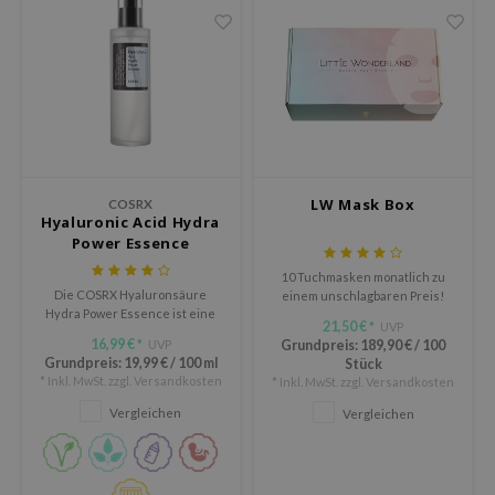
arecipe
neige
CQUEEN
ke P:rem
monde
diheal
LW Mask Box
COSRX
Hyaluronic Acid Hydra
dipeel
Power Essence
mebox
10 Tuchmasken monatlich zu
ssha
Die COSRX Hyaluronsäure
einem unschlagbaren Preis!
Hydra Power Essence ist eine
21,50 €
zon
UVP
*
feuchtigkeitsspendende
16,99 €
UVP
Grundpreis:
189,90 €
/
100
*
Essenz, die den
onshot
Grundpreis:
19,99 €
/
100 ml
Stück
Feuchtigkeitsgehalt deiner
* Inkl. MwSt. zzgl.
Versandkosten
* Inkl. MwSt. zzgl.
Versandkosten
Haut erhöht und ihn
CIFIC
einschließt, damit die
Vergleichen
Vergleichen
Feuchtigkeit nicht verdunstet.
ogen
ripera