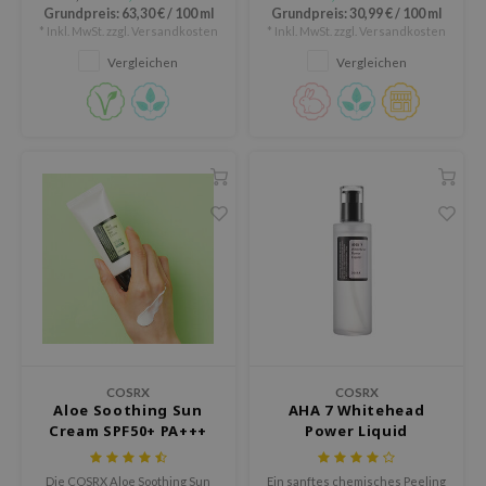
feuchtigkeitsspendenden, aber
 Althea
Grundpreis:
63,30 €
/
100 ml
Grundpreis:
30,99 €
/
100 ml
nicht fettenden Creme.
* Inkl. MwSt. zzgl.
Versandkosten
* Inkl. MwSt. zzgl.
Versandkosten
n Skin
Vergleichen
Vergleichen
ry May
 Cosmetics
in1004
ne Less
ib
ndal
llaMonster
guhara
ctor.G
ach C
COSRX
COSRX
Aloe Soothing Sun
AHA 7 Whitehead
tish M
Cream SPF50+ PA+++
Power Liquid
Dew Care
sil
Die COSRX Aloe Soothing Sun
Ein sanftes chemisches Peeling