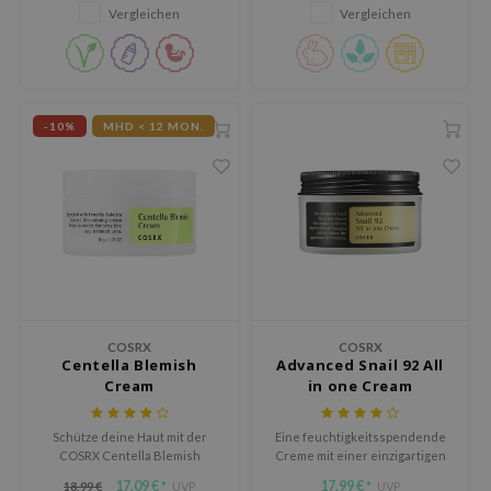
Vergleichen
Vergleichen
me By Mi
B
ank You Farmer
e Face Shop
-10%
MHD < 12 MON.
e Plant Base
e Saem
A'M
 Cool For School
rriden
oiareuke
COSRX
COSRX
icharm
Centella Blemish
Advanced Snail 92 All
Cream
in one Cream
lcos Kwailnara
dah
Schütze deine Haut mit der
Eine feuchtigkeitsspendende
COSRX Centella Blemish
Creme mit einer einzigartigen
rd
Cream, einer ultra-
Gelee-Textur.
17,09 €
17,99 €
18,99 €
UVP
UVP
*
*