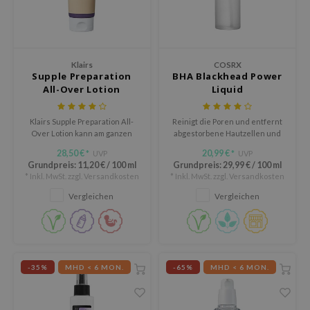
olio
oir
ude House
Klairs
COSRX
ecipe
Supple Preparation
BHA Blackhead Power
All-Over Lotion
Liquid
dia
 Skin
Klairs Supple Preparation All-
Reinigt die Poren und entfernt
Over Lotion kann am ganzen
abgestorbene Hautzellen und
odal
Körper verwendet werden: als
Mitesser mit BHA.
28,50 €
20,99 €
UVP
UVP
*
*
Gesichtscreme, Körpercreme
nskin
Grundpreis:
11,20 €
/
100 ml
Grundpreis:
29,99 €
/
100 ml
oder Handcreme.
* Inkl. MwSt. zzgl.
Versandkosten
* Inkl. MwSt. zzgl.
Versandkosten
ruharu Wonder
Vergleichen
Vergleichen
imish
ika Holika
GGEE
iyoon
-35%
MHD < 6 MON.
-65%
MHD < 6 MON.
m From