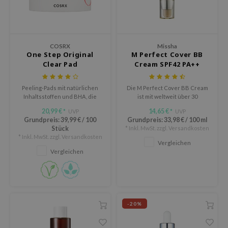
tch Me Patch
ZIGAE MANSION
e-Day's You
COSRX
Missha
SECRET
One Step Original
M Perfect Cover BB
Clear Pad
Cream SPF42 PA++
nell
ndsay
Peeling-Pads mit natürlichen
Die M Perfect Cover BB Cream
Inhaltsstoffen und BHA, die
ist mit weltweit über 30
QUALBERRY
Akne bekämpfen und den Talg
Millionen Verkäufen das
20,99 €
14,65 €
UVP
UVP
*
*
regulieren.
meistverkaufte Produkt von
YTH
Grundpreis:
39,99 €
/
100
Grundpreis:
33,98 €
/
100 ml
Missha. Diese BB-Creme
Stück
* Inkl. MwSt. zzgl.
Versandkosten
kombiniert die Kraft der
ka
* Inkl. MwSt. zzgl.
Versandkosten
Kosmetik mit den Vorteilen der
Vergleichen
nhalla
Hautpflege.
Vergleichen
AYE
ganifect
ernative Stereo
-20%
ee
nce