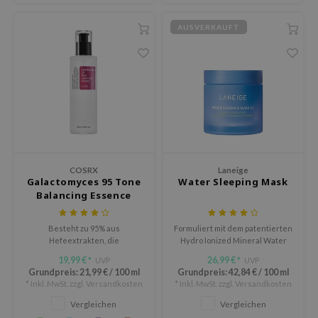
oel
AUSVERKAUFT
tras
omatica
owus
 Reju-All
gredients
ydoll
ntellian24
COSRX
Laneige
Galactomyces 95 Tone
Water Sleeping Mask
gredients
Balancing Essence
owpure
Besteht zu 95% aus
Formuliert mit dem patentierten
owpure
Hefeextrakten, die
Hydro Ionized Mineral Water
Hautverfärbungen und
von Laneige.
ishes
19,99 €
26,99 €
UVP
UVP
*
*
Pigmentierungen aufhellen und
Grundpreis:
21,99 €
/
100 ml
Grundpreis:
42,84 €
/
100 ml
ine
die Hautalterung
* Inkl. MwSt. zzgl.
Versandkosten
* Inkl. MwSt. zzgl.
Versandkosten
verlangsamen. Sie spendet
OWERMATE
Feuchtigkeit und hellt müde,
Vergleichen
Vergleichen
fahle Haut auf.