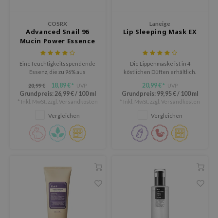
Süßholz
rperpflege
 Lab
Niacinamid
COSRX
Laneige
ppenpflege
lflower
Advanced Snail 96
Lip Sleeping Mask EX
Bakuchiol
Mucin Power Essence
cessoires
nton
Beta-glucan
ni-Kosmetik
Plain
Eine feuchtigkeitsspendende
Die Lippenmaske ist in 4
Centella asiatica
Essenz, die zu 96% aus
köstlichen Düften erhältlich.
hrungsergänzungsmittel
najour
Schneckensekret-Filtrat
PDRN
18,89 €
20,99 €
20,99 €
UVP
UVP
*
*
besteht.
schenksets
 Wishtrend
Grundpreis:
26,99 €
/
100 ml
Grundpreis:
99,95 €
/
100 ml
Azelaic acid
* Inkl. MwSt. zzgl.
Versandkosten
* Inkl. MwSt. zzgl.
Versandkosten
limax
Mandelic Acid
Vergleichen
Vergleichen
SRX
riya
wytree
 Ceuracle
ila Co
zavecca
bryolisse