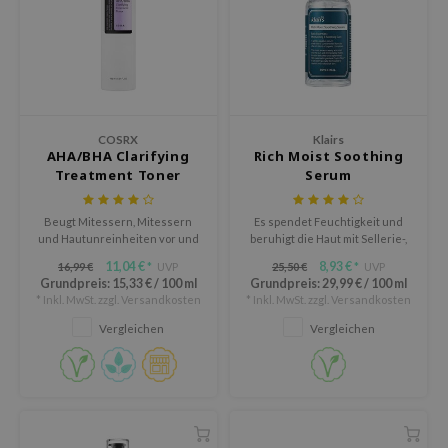
deed Labs
isfree
ehan
ntree
s Skin
COSRX
Klairs
AHA/BHA Clarifying
Rich Moist Soothing
NIK
Treatment Toner
Serum
jun
solution
Beugt Mitessern, Mitessern
Es spendet Feuchtigkeit und
und Hautunreinheiten vor und
beruhigt die Haut mit Sellerie-,
miso
versorgt die Haut mit
Karotten- und Brokkoli-Extrakt.
11,04 €
8,93 €
16,99 €
UVP
25,50 €
UVP
*
*
Feuchtigkeit.
irs
Grundpreis:
15,33 €
/
100 ml
Grundpreis:
29,99 €
/
100 ml
* Inkl. MwSt. zzgl.
Versandkosten
* Inkl. MwSt. zzgl.
Versandkosten
avuu
Vergleichen
Vergleichen
elf
se
dor
gom