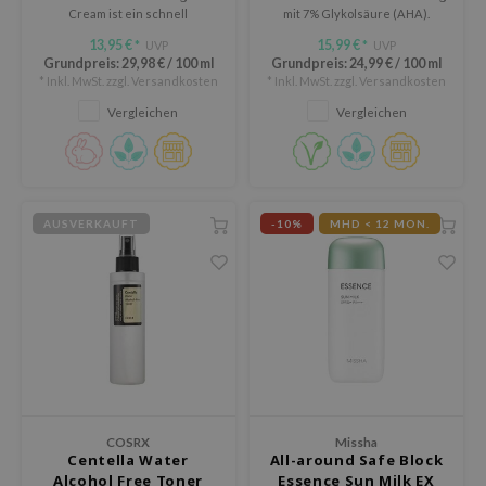
Cream ist ein schnell
mit 7% Glykolsäure (AHA).
eno
einziehender Breitspektrum-
13,95 €
15,99 €
UVP
UVP
*
*
Sonnenschutz mit einer
xsoon
Grundpreis:
29,98 €
/
100 ml
Grundpreis:
24,99 €
/
100 ml
leichten Textur.
* Inkl. MwSt. zzgl.
Versandkosten
* Inkl. MwSt. zzgl.
Versandkosten
ack Rouge
Vergleichen
Vergleichen
auty of Joseon
-1
borian
AUSVERKAUFT
-10%
MHD < 12 MON.
ianclub
RMA:B
leashia
mbuzin
HI
e Potions
essed Moon
COSRX
Missha
Centella Water
All-around Safe Block
ine
Alcohol Free Toner
Essence Sun Milk EX