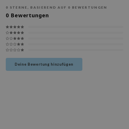
deed Labs
0
STERNE, BASIEREND AUF
0
BEWERTUNGEN
isfree
0
Bewertungen
ehan
ntree
s Skin
NIK
jun
solution
Deine Bewertung hinzufügen
miso
irs
avuu
elf
se
dor
gom