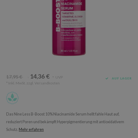
Süßholz
rperpflege
 Lab
Niacinamid
ppenpflege
lflower
Bakuchiol
cessoires
nton
Beta-glucan
ni-Kosmetik
Plain
Centella asiatica
hrungsergänzungsmittel
najour
PDRN
schenksets
 Wishtrend
Azelaic acid
limax
Mandelic Acid
14,36 €
SRX
17,95 €
UVP
*
*
AUF LAGER
* Inkl. MwSt. zzgl.
Versandkosten
riya
wytree
 Ceuracle
ila Co
Das Nine Less B-Boost 10% Niacinamide Serum hellt fahle Haut auf,
reduziert Poren und bekämpft Hyperpigmentierung mit antioxidativem
zavecca
Schutz.
Mehr erfahren
bryolisse