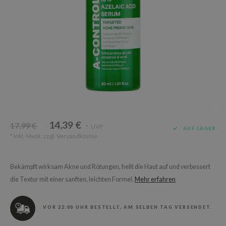
Süßholz
rperpflege
 Lab
Niacinamid
ppenpflege
lflower
Bakuchiol
cessoires
nton
Beta-glucan
ni-Kosmetik
Plain
Centella asiatica
hrungsergänzungsmittel
najour
PDRN
schenksets
 Wishtrend
Azelaic acid
limax
Mandelic Acid
14,39 €
SRX
17,99 €
UVP
*
*
AUF LAGER
* Inkl. MwSt. zzgl.
Versandkosten
riya
wytree
Bekämpft wirksam Akne und Rötungen, hellt die Haut auf und verbessert
 Ceuracle
die Textur mit einer sanften, leichten Formel.
Mehr erfahren
ila Co
zavecca
VOR 22:00 UHR BESTELLT, AM SELBEN TAG VERSENDET.
bryolisse