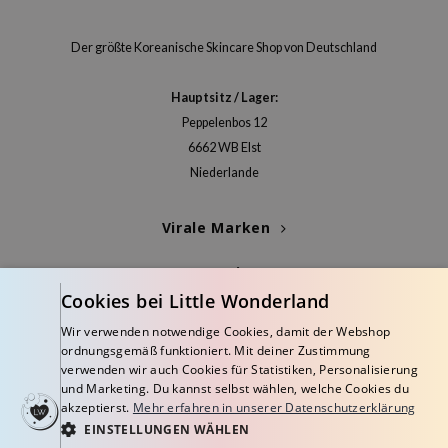
itfee
oré
Der größte Koreanische Skincare Shop von Deutschland
rito SEOUL
unkang Yul
Hauptsitz / Lager:
Peppelenbos 12
l Barrier
6662 WB Elst
:P
Niederlande
hto Mentholatum
mand
Virale Marken
und Lab
Kategorien
cret Key
Cookies bei Little Wonderland
iseido
Blogs
Wir verwenden notwendige Cookies, damit der Webshop
ris
ordnungsgemäß funktioniert. Mit deiner Zustimmung
Info
verwenden wir auch Cookies für Statistiken, Personalisierung
infood
und Marketing. Du kannst selbst wählen, welche Cookies du
inRx LAB
akzeptierst.
Mehr erfahren in unserer Datenschutzerklärung
EINSTELLUNGEN WÄHLEN
P