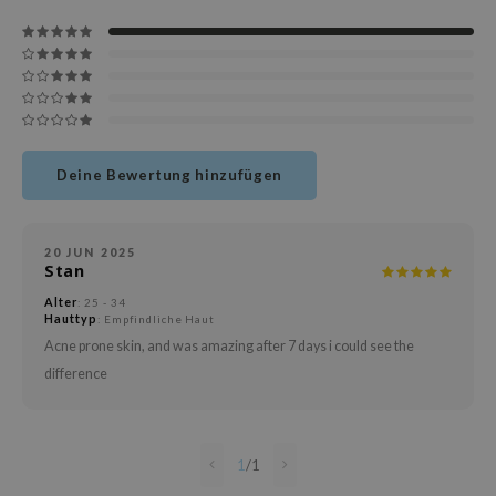
deed Labs
isfree
ehan
ntree
s Skin
NIK
Deine Bewertung hinzufügen
jun
solution
20 JUN 2025
Stan
miso
Alter
: 25 - 34
irs
Hauttyp
: Empfindliche Haut
avuu
Acne prone skin, and was amazing after 7 days i could see the
difference
elf
se
dor
1
/
1
gom