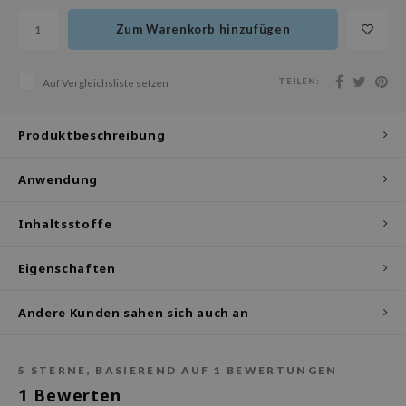
olio
Zum Warenkorb hinzufügen
oir
ude House
TEILEN:
Auf Vergleichsliste setzen
ecipe
dia
Produktbeschreibung
 Skin
Anwendung
odal
nskin
Inhaltsstoffe
ruharu Wonder
imish
Eigenschaften
ika Holika
Andere Kunden sahen sich auch an
GGEE
iyoon
5
STERNE, BASIEREND AUF
1
BEWERTUNGEN
m From
1
Bewerten