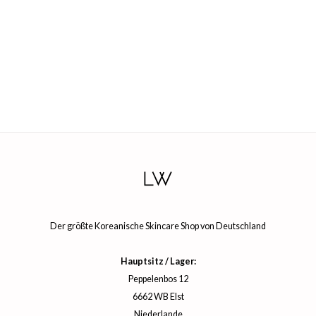
arecipe
neige
CQUEEN
ke P:rem
monde
diheal
dipeel
mebox
ssha
zon
Der größte Koreanische Skincare Shop von Deutschland
onshot
CIFIC
Hauptsitz / Lager:
ogen
Peppelenbos 12
6662 WB Elst
ripera
Niederlande