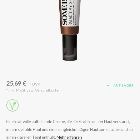
Süßholz
rperpflege
 Lab
Niacinamid
ppenpflege
lflower
Bakuchiol
cessoires
nton
Beta-glucan
ni-Kosmetik
Plain
Centella asiatica
hrungsergänzungsmittel
najour
PDRN
schenksets
 Wishtrend
Azelaic acid
limax
Mandelic Acid
SRX
25,69 €
UVP
*
AUF LAGER
riya
* Inkl. MwSt. zzgl.
Versandkosten
wytree
 Ceuracle
ila Co
Eine kraftvolle aufhellende Creme, die die Strahlkraft der Haut verstärkt,
zavecca
indem sie fahle Haut und einen ungleichmäßigen Hautton reduziert und so
bryolisse
einen klareren Teint enthüllt.
Mehr erfahren