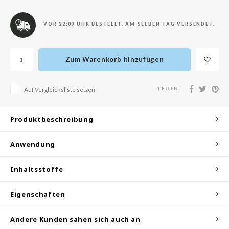
olio
oir
VOR 22:00 UHR BESTELLT, AM SELBEN TAG VERSENDET.
ude House
ecipe
Zum Warenkorb hinzufügen
dia
 Skin
TEILEN:
Auf Vergleichsliste setzen
odal
Produktbeschreibung
nskin
ruharu Wonder
Anwendung
imish
ika Holika
Inhaltsstoffe
GGEE
Eigenschaften
iyoon
m From
Andere Kunden sahen sich auch an