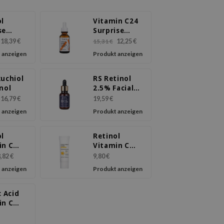
ol
Vitamin C24
se
Surprise
ivating
Serum
18,39 €
12,25 €
15,31 €
m
 anzeigen
Produkt anzeigen
kuchiol
RS Retinol
nol
2.5% Facial
Serum
16,79 €
19,59 €
 anzeigen
Produkt anzeigen
ol
Retinol
in C
Vitamin C
in E
Vitamin E
,82 €
9,80 €
 Toner
Sunscreen
 anzeigen
Produkt anzeigen
c Acid
in C
ule
m