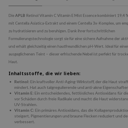
Die
APLB
Retinol Vitamin C Vitamin E Mist Essence kombiniert 19,4 
mit Centella Asiatica-Extrakt und einem Centella 3x-Komplex, um emp
zu hydratisieren und zu beruhigen. Dank ihrer fortschrittlichen
Formulierungstechnologie sorgt sie für eine sichere Aufnahme der akti
und erhält gleichzeitig einen hautfreundlichen pH-Wert. Ideal für einen
ausgeglichenen Teint – dieser erfrischende Nebel ist perfekt für trock
Haut.
Inhaltsstoffe, die wir lieben:
Retinol
: Ein kraftvoller Anti-Aging-Wirkstoff, der die Haut straf
mindert. Hat auch talgregulierende und anti-akne Eigenschaften
Vitamin E
: Ein entscheidendes, fettlösliches Antioxidans für di
vor Schäden durch freie Radikale und macht die Haut widersta
UV-Strahlen.
Vitamin C
: Ein primäres Antioxidans, das die Kollagenprodukti
steigert, Pigmentierungen und braune Flecken reduziert und d
verbessert.