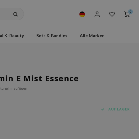
0
al K-Beauty
Sets & Bundles
Alle Marken
min E Mist Essence
tung hinzufügen
AUF LAGER