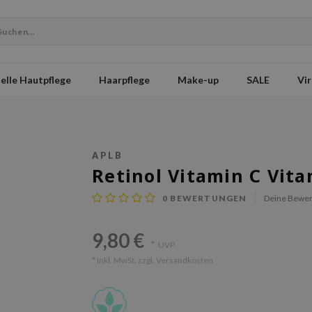
elle Hautpflege
Haarpflege
Make-up
SALE
Vir
APLB
Retinol Vitamin C Vita
0
BEWERTUNGEN
Deine Bewer
9,80 €
*
UVP
* Inkl. MwSt. zzgl.
Versandkosten