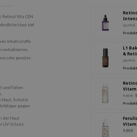
Retin
% Retinol Vita CEN
Inten
React
findliche Haut tief
22,99 €
Seru
Produkt
ven Inhaltsstoffe
L1 Ba
 revitalisierten,
& Reti
ene oder gereizte
20,99 €
Produkt
Retin
ft und Falten
Vitam
.
Vitam
8
9,80 €
e Haut. Schützt
Facial
Produkt
ndsfähiger gegen
on der Haut
Feruli
en UV-Schutz
Vitam
Ampo
9,80 €
Seru