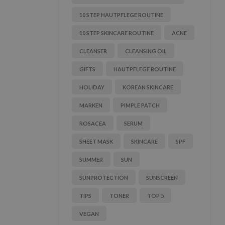
10 STEP HAUTPFLEGE ROUTINE
10 STEP SKINCARE ROUTINE
ACNE
CLEANSER
CLEANSING OIL
GIFTS
HAUTPFLEGE ROUTINE
HOLIDAY
KOREAN SKINCARE
MARKEN
PIMPLE PATCH
ROSACEA
SERUM
SHEET MASK
SKINCARE
SPF
SUMMER
SUN
SUNPROTECTION
SUNSCREEN
TIPS
TONER
TOP 5
VEGAN