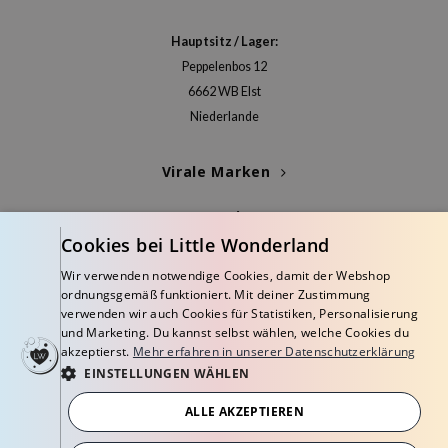
arecipe
Hauptsitz / Lager:
neige
Peppelenbos 12
CQUEEN
6662 WB Elst
ke P:rem
Niederlande
monde
Virale Marken
diheal
dipeel
Kategorien
mebox
Cookies bei Little Wonderland
Blogs
ssha
Wir verwenden notwendige Cookies, damit der Webshop
ordnungsgemäß funktioniert. Mit deiner Zustimmung
zon
Info
verwenden wir auch Cookies für Statistiken, Personalisierung
onshot
und Marketing. Du kannst selbst wählen, welche Cookies du
akzeptierst.
Mehr erfahren in unserer Datenschutzerklärung
CIFIC
EINSTELLUNGEN WÄHLEN
ogen
ALLE AKZEPTIEREN
ripera
© Copyright 2026 Little Wonderland - Korean skincare specialized store in