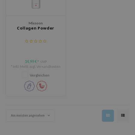
olio
oir
ude House
Mixsoon
Collagen Powder
ecipe
dia
 Skin
odal
14,99 €
UVP
*
* Inkl. MwSt. zzgl.
Versandkosten
nskin
Vergleichen
ruharu Wonder
imish
ika Holika
GGEE
Am meisten angesehen
iyoon
m From