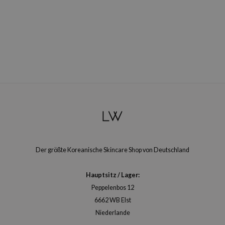
arecipe
neige
CQUEEN
ke P:rem
monde
diheal
dipeel
mebox
ssha
zon
Der größte Koreanische Skincare Shop von Deutschland
onshot
Hauptsitz / Lager:
CIFIC
Peppelenbos 12
ogen
6662 WB Elst
ripera
Niederlande