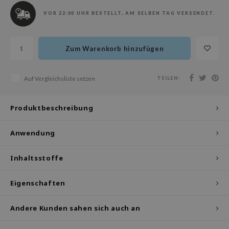
olio
VOR 22:00 UHR BESTELLT, AM SELBEN TAG VERSENDET.
oir
ude House
Zum Warenkorb hinzufügen
ecipe
dia
TEILEN:
Auf Vergleichsliste setzen
 Skin
odal
Produktbeschreibung
nskin
Anwendung
ruharu Wonder
imish
Inhaltsstoffe
ika Holika
GGEE
Eigenschaften
iyoon
Andere Kunden sahen sich auch an
m From