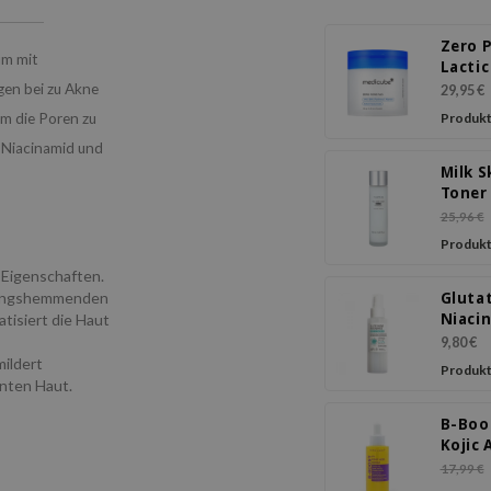
Zero 
um mit
Lactic
Panth
en bei zu Akne
29,95 €
Pads
um die Poren zu
Produkt
t Niacinamid und
Milk S
Toner
25,96 €
Produkt
Eigenschaften.
ndungshemmenden
Gluta
Niaci
tisiert die Haut
Mist 
9,80 €
mildert
Produkt
önten Haut.
B-Boo
Kojic 
Seru
17,99 €