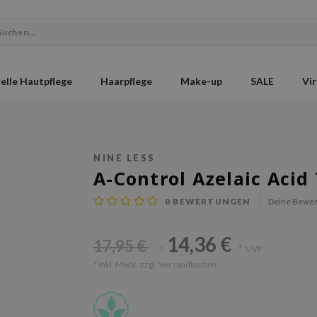
elle Hautpflege
Haarpflege
Make-up
SALE
Vir
NINE LESS
A-Control Azelaic Acid
0
BEWERTUNGEN
Deine Bewer
14,36 €
17,95 €
*
UVP
*
* Inkl. MwSt. zzgl.
Versandkosten