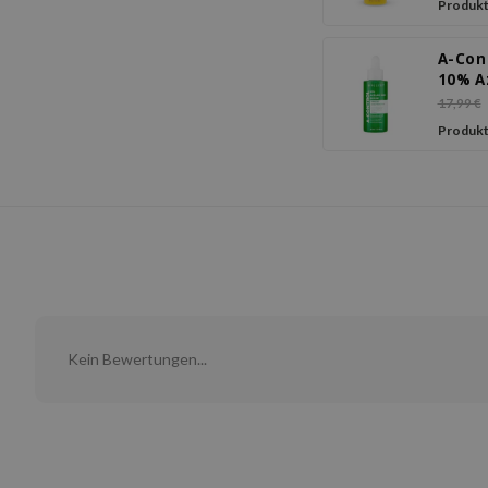
Produkt
A-Con
10% A
Acid 
17,99 €
Produkt
Kein Bewertungen...