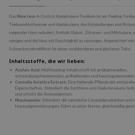
Das
Nine Less
A-Control Azelainsäure-Tonikum ist ein Peeling-Tonik
Teebaumblattwasser und Azelainsäure, das Entzündungen und Rötung
neigender Haut reduziert. Enthält Glykol-, Zitronen- und Milchsäure, 
reinigen und die Haut mit Feuchtigkeit zu versorgen. Angereichert mi
Schneckensekretfiltrat für einen strahlenderen und glatteren Teint.
Inhaltsstoffe, die wir lieben:
Azelaic Acid
: Multitasking-Inhaltsstoff mit antibakteriellen,
entzündungshemmenden, aufhellenden und hautregulierenden 
Centella Asiatica Extract
: Eine heilende Pflanze mit entzü
Eigenschaften. Stimuliert die Synthese von Hyaluronsäure, hydra
und erhöht die Antioxidantien.
Niacinamide
: Stimuliert die natürliche Ceramidproduktion und 
Hyperpigmentierungen. Führt zu einer festen, gleichmäßig get