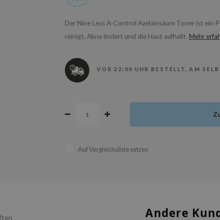
Der Nine Less A-Control Azelainsäure Toner ist ein 
reinigt, Akne lindert und die Haut aufhellt.
Mehr erfa
VOR 22:00 UHR BESTELLT, AM SEL
Z
Auf Vergleichsliste setzen
Andere Kund
ften