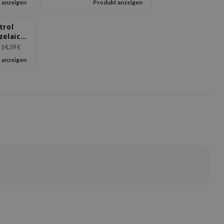
 anzeigen
Produkt anzeigen
trol
zelaic
Serum
14,39 €
 anzeigen