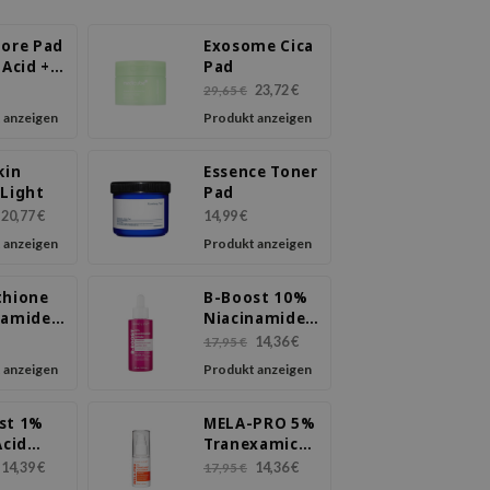
Pore Pad
Exosome Cica
 Acid +
Pad
enol 70
23,72 €
29,65 €
 anzeigen
Produkt anzeigen
kin
Essence Toner
 Light
Pad
20,77 €
14,99 €
 anzeigen
Produkt anzeigen
thione
B-Boost 10%
namide
Niacinamide
Essence
Serum
14,36 €
17,95 €
 anzeigen
Produkt anzeigen
st 1%
MELA-PRO 5%
Acid
Tranexamic
m
Acid Serum
14,39 €
14,36 €
17,95 €