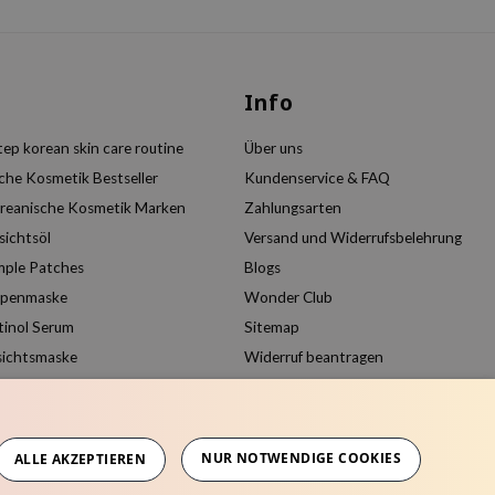
s
Info
ep korean skin care routine
Über uns
che Kosmetik Bestseller
Kundenservice & FAQ
reanische Kosmetik Marken
Zahlungsarten
sichtsöl
Versand und Widerrufsbelehrung
mple Patches
Blogs
ppenmaske
Wonder Club
tinol Serum
Sitemap
sichtsmaske
Widerruf beantragen
Kundenkonto anlegen
Produkte vergleichen
NUR NOTWENDIGE COOKIES
ALLE AKZEPTIEREN