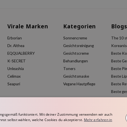
Virale Marken
Kategorien
Blog
Erborian
Sonnencreme
The 10 st
Dr. Althea
Gesichtsreinigung
Koreanis
EQQUALBERRY
Gesichtscreme
Beste Ko
K-SECRET
Behandlungen
Beste Ge
Unleashia
Toners
Beste Pi
Celimax
Gesichtsmaske
Beste Li
Seapuri
Vegane Hautpflege
Beste Re
Beste ge
ngsgemäß funktioniert. Mit deiner Zustimmung verwenden wir auch
nnst selbst wählen, welche Cookies du akzeptierst.
Mehr erfahren in