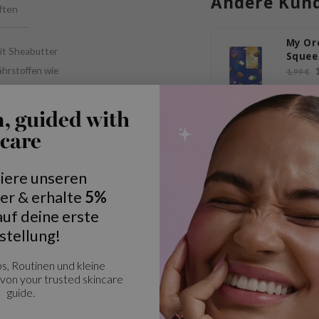
Andere Kund
ften
My Or
it Sheabutter
Squee
Shea 
ährstoffen wie
1
1,99 €
Produkt
n, guided with
The C
care
Vegan
AHA/
1,95 €
Mask
Produkt
iere unseren
er & erhalte
5%
The C
uf deine erste
Vegan
stellung!
Mask
1,95 €
Produkt
s, Routinen und kleine
von your trusted skincare
guide.