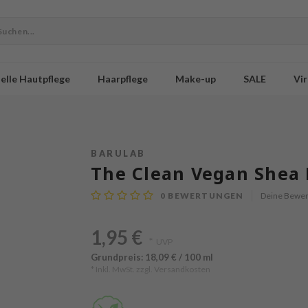
elle Hautpflege
Haarpflege
Make-up
SALE
Vir
BARULAB
The Clean Vegan Shea
0
BEWERTUNGEN
Deine Bewer
1,95 €
*
UVP
Grundpreis: 18,09 € / 100 ml
* Inkl. MwSt. zzgl.
Versandkosten