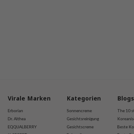
Virale Marken
Kategorien
Blog
Erborian
Sonnencreme
The 10 st
Dr. Althea
Gesichtsreinigung
Koreanis
EQQUALBERRY
Gesichtscreme
Beste Ko