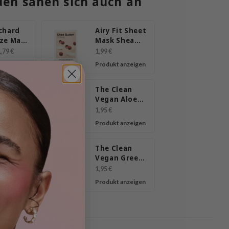
en sahen sich auch an
chard
Airy Fit Sheet
ze Mask
Mask Shea
Butter
Butter
,79 €
1,99 €
 anzeigen
Produkt anzeigen
lean
The Clean
Vegan Aloe
BHA
Mask
1,95 €
 anzeigen
Produkt anzeigen
lean
The Clean
 Cica
Vegan Green
Tea Mask
1,95 €
 anzeigen
Produkt anzeigen