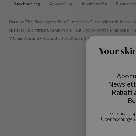
Beschreibung
Anwendung
Inhaltsstoffe
Eigenscha
Barulab
The Clean Vegan Shea Butter Mask Diese nährende Maske m
spendet Feuchtigkeit, beruhigt die Haut und versorgt sie mit Super-N
Vitamin A, E und F. Sie enthält 1000 ppm Sheabutter-Extrakt.
Your ski
Abonn
Newslett
Rabatt
a
Be
Skincare-Tipp
Überraschungen 