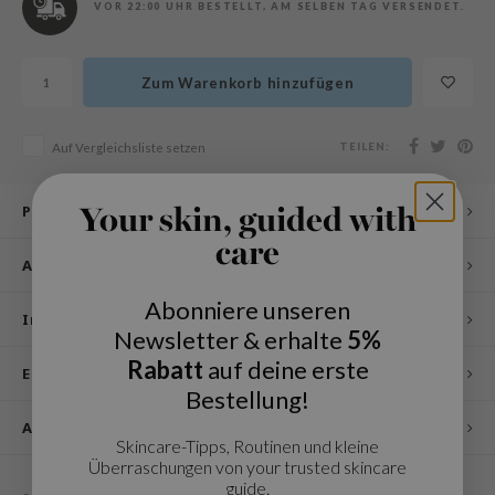
VOR 22:00 UHR BESTELLT, AM SELBEN TAG VERSENDET.
olio
oir
Zum Warenkorb hinzufügen
ude House
ecipe
TEILEN:
Auf Vergleichsliste setzen
dia
 Skin
Produktbeschreibung
Your skin, guided with
odal
care
nskin
Anwendung
ruharu Wonder
Abonniere unseren
Inhaltsstoffe
imish
Newsletter & erhalte
5%
ika Holika
Rabatt
auf deine erste
Eigenschaften
Bestellung!
GGEE
Andere Kunden sahen sich auch an
iyoon
Skincare-Tipps, Routinen und kleine
m From
Überraschungen von your trusted skincare
guide.