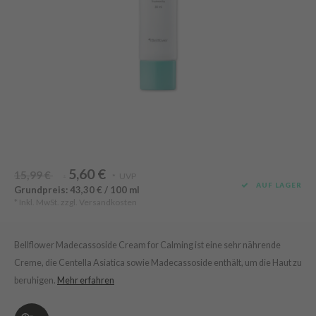
Süßholz
rperpflege
 Lab
Niacinamid
ppenpflege
lflower
Bakuchiol
cessoires
nton
Beta-glucan
ni-Kosmetik
Plain
Centella asiatica
hrungsergänzungsmittel
najour
PDRN
schenksets
 Wishtrend
Azelaic acid
limax
Mandelic Acid
5,60 €
SRX
15,99 €
UVP
*
*
AUF LAGER
Grundpreis: 43,30 € / 100 ml
riya
* Inkl. MwSt. zzgl.
Versandkosten
wytree
 Ceuracle
Bellflower Madecassoside Cream for Calming ist eine sehr nährende
ila Co
Creme, die Centella Asiatica sowie Madecassoside enthält, um die Haut zu
beruhigen.
Mehr erfahren
zavecca
bryolisse