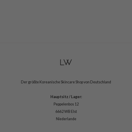
arecipe
neige
CQUEEN
ke P:rem
monde
diheal
dipeel
mebox
ssha
Der größte Koreanische Skincare Shop von Deutschland
zon
onshot
Hauptsitz / Lager:
Peppelenbos 12
CIFIC
6662 WB Elst
ogen
Niederlande
ripera