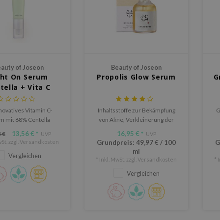
auty of Joseon
Beauty of Joseon
ght On Serum
Propolis Glow Serum
G
tella + Vita C
novatives Vitamin C-
Inhaltsstoffe zur Bekämpfung
G
m mit 68% Centella
von Akne, Verkleinerung der
a für eine aufhellende
Poren
13,56 €
16,95 €
 €
*
UVP
*
UVP
eruhigende Wirkung.
St. zzgl.
Versandkosten
Grundpreis:
49,97 €
/
100
G
ml
Vergleichen
* Inkl. MwSt. zzgl.
Versandkosten
* 
Vergleichen