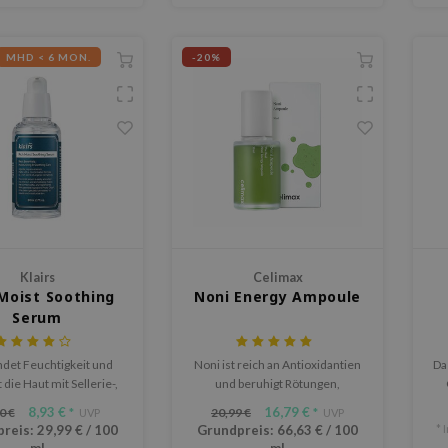
MHD < 6 MON.
-20%
Klairs
Celimax
Moist Soothing
Noni Energy Ampoule
Serum
ndet Feuchtigkeit und
Noni ist reich an Antioxidantien
Da
 die Haut mit Sellerie-,
und beruhigt Rötungen,
- und Brokkoli-Extrakt.
während sie die Haut vor
be
8,93 €
16,79 €
0 €
20,99 €
*
UVP
*
UVP
äußeren Stressfaktoren
E
preis:
29,99 €
/
100
Grundpreis:
66,63 €
/
100
* 
schützt.
d