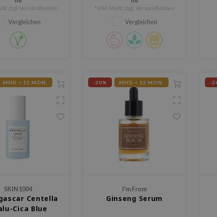
ml
ml
fü
St. zzgl.
Versandkosten
* Inkl. MwSt. zzgl.
Versandkosten
Vergleichen
Vergleichen
MHD < 12 MON.
-20%
MHD < 12 MON.
-2
SKIN1004
I'm From
ascar Centella
Ginseng Serum
alu-Cica Blue