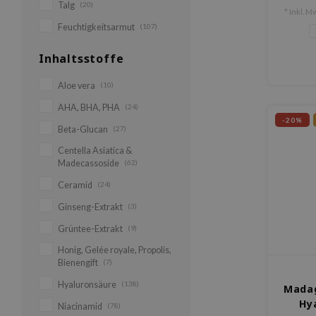
Talg
(20)
* Inkl. Mw
Feuchtigkeitsarmut
(107)
Inhaltsstoffe
Aloe vera
(10)
AHA, BHA, PHA
(24)
-20%
Beta-Glucan
(27)
Centella Asiatica &
Madecassoside
(62)
Ceramid
(24)
Ginseng-Extrakt
(3)
Grüntee-Extrakt
(9)
Honig, Gelée royale, Propolis,
Bienengift
(7)
Hyaluronsäure
(138)
Madag
Hy
Niacinamid
(78)