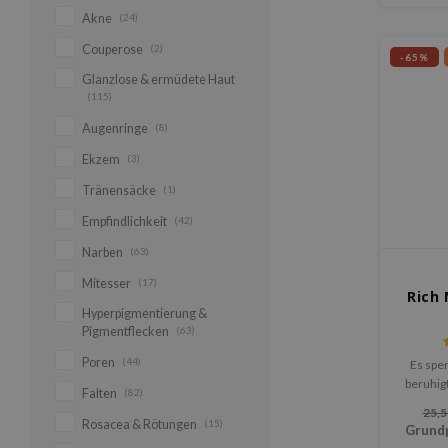
Akne
(24)
Couperose
(2)
-65%
Glanzlose & ermüdete Haut
(115)
Augenringe
(8)
Ekzem
(3)
Tränensäcke
(1)
Empfindlichkeit
(42)
Narben
(63)
Mitesser
(17)
Rich 
Hyperpigmentierung &
Pigmentflecken
(63)
Poren
(44)
Es spe
beruhigt
Falten
(82)
Karotten
25,5
Rosacea & Rötungen
(15)
Grund