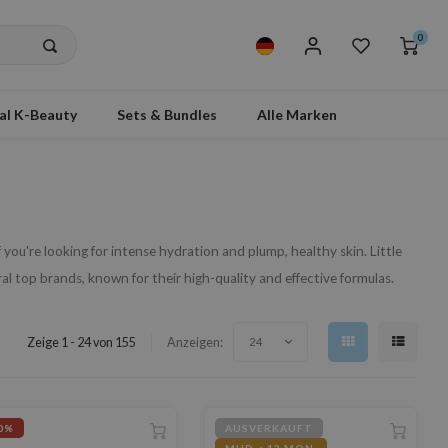
0
al K-Beauty
Sets & Bundles
Alle Marken
f you're looking for intense hydration and plump, healthy skin. Little
l top brands, known for their high-quality and effective formulas.
Zeige 1 - 24 von 155
Anzeigen:
24
0%
AUSVERKAUFT