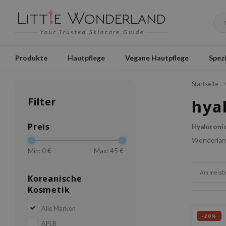
Produkte
Hautpflege
Vegane Hautpflege
Spezi
Startseite
Filter
hya
Preis
Hyaluroni
Wonderland 
Min: 0
€
Max: 45
€
Am meist
Koreanische
Kosmetik
Alle Marken
-20%
APLB