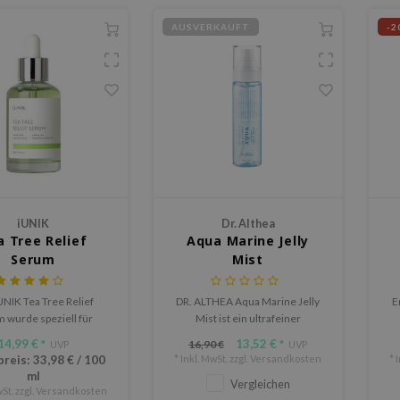
AUSVERKAUFT
-2
iUNIK
Dr. Althea
a Tree Relief
Aqua Marine Jelly
Serum
Mist
UNIK Tea Tree Relief
DR. ALTHEA Aqua Marine Jelly
E
 wurde speziell für
Mist ist ein ultrafeiner
liche Haut entwickelt.
Gesichtsspray, der die Haut
14,99 €
13,52 €
16,90 €
*
UVP
*
UVP
igt und befeuchtet die
sofort mit Feuchtigkeit versorgt
p
preis:
33,98 €
/
100
* Inkl. MwSt. zzgl.
Versandkosten
* 
Haut mit 67%
und einen frischen, prallen Jelly
ml
Vergleichen
blattwasser und 19,5%
Glow verleiht. Die vegane
St. zzgl.
Versandkosten