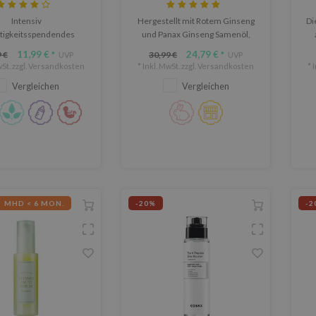
Serum
Intensiv
Hergestellt mit Rotem Ginseng
Di
tigkeitsspendendes
und Panax Ginseng Samenöl,
it vier verschiedenen
um die Haut zu nähren und mit
11,99 €
24,79 €
 €
30,99 €
*
UVP
*
UVP
en von Hyaluronsäure.
Feuchtigkeit zu versorgen.
St. zzgl.
Versandkosten
* Inkl. MwSt. zzgl.
Versandkosten
* 
Vergleichen
Vergleichen
MHD < 6 MON.
-20%
-2