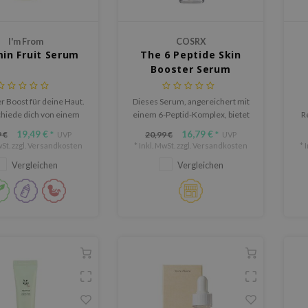
I'm From
COSRX
in Fruit Serum
The 6 Peptide Skin
Booster Serum
r Boost für deine Haut.
Dieses Serum, angereichert mit
hiede dich von einem
einem 6-Peptid-Komplex, bietet
R
 aussehenden Teint.
umfassende Hautpflegevorteile
19,49 €
16,79 €
 €
20,99 €
*
UVP
*
UVP
wie Straffung, Aufhellung und
hy
St. zzgl.
Versandkosten
* Inkl. MwSt. zzgl.
Versandkosten
* 
Porenreinigung.
d
Vergleichen
Vergleichen
st