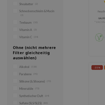
Sheabutter
(2)
Schneckenschleim & Mucin
feuch
(3)
Serum m
14,99
Variant
* Inkl. Mw
Teebaum
(10)
Vitamin A
(3)
Vitamin C
(34)
Ohne (nicht mehrere
Filter gleichzeitig
auswählen)
Alkohol
(118)
-35%
Parabene
(91)
Silikone (& Siloxane)
(73)
Mineralöle
(73)
Synthetischer Duft
(64)
Sulfate (SLS/SLES)
(80)