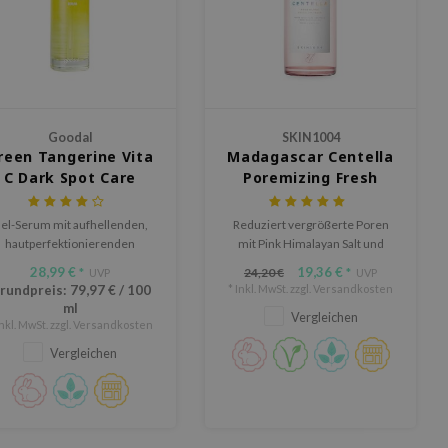
Goodal
SKIN1004
reen Tangerine Vita
Madagascar Centella
C Dark Spot Care
Poremizing Fresh
Serum
Ampoule
el-Serum mit aufhellenden,
Reduziert vergrößerte Poren
hautperfektionierenden
mit Pink Himalayan Salt und
Eigenschaften.
Peptid 9 Complex.
28,99 €
19,36 €
24,20 €
*
UVP
*
UVP
rundpreis:
79,97 €
/
100
* Inkl. MwSt. zzgl.
Versandkosten
ml
Vergleichen
Inkl. MwSt. zzgl.
Versandkosten
Vergleichen