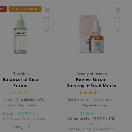
0%
MHD < 12 MON.
Torriden
Beauty of Joseon
Balanceful Cica
Revive Serum
Serum
Ginseng + Snail Mucin
nthält fünf Cica-Inhaltsstoffe
Zur Bekämpfung von Alterung
zur Beruhigung und
und Pigmentierung
Talgkontrolle und ist damit
19,19 €
16,95 €
23,99 €
*
UVP
*
UVP
erfekt für Menschen mit zu
Inkl. MwSt. zzgl.
Versandkosten
Grundpreis:
49,97 €
/
100
Akne neigender Haut.
ml
Vergleichen
* Inkl. MwSt. zzgl.
Versandkosten