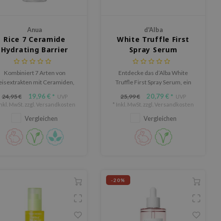
Anua
d'Alba
Rice 7 Ceramide
White Truffle First
Hydrating Barrier
Spray Serum
Serum
Kombiniert 7 Arten von
Entdecke das d’Alba White
eisextrakten mit Ceramiden,
Truffle First Spray Serum, ein
um die Haut intensiv zu
luxuriöses Serum-Spray, das die
19,96 €
20,79 €
24,95 €
25,99 €
*
UVP
*
UVP
dratisieren, aufzuhellen und
Haut sofort mit Feuchtigkeit
Inkl. MwSt. zzgl.
Versandkosten
* Inkl. MwSt. zzgl.
Versandkosten
ie Feuchtigkeitsbarriere zu
versorgt, aufhellt und
Vergleichen
Vergleichen
ärken, für einen gesünderen
revitalisiert – für einen
Teint.
strahlenden Glow.
-20%