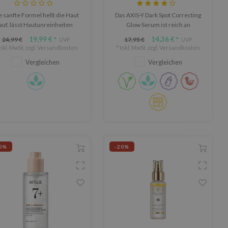
e sanfte Formel hellt die Haut
Das AXIS-Y Dark Spot Correcting
auf, lässt Hautunreinheiten
Glow Serum ist reich an
verblassen und mildert
verschiedenen wertvollen
19,99 €
14,36 €
24,99 €
17,95 €
*
UVP
*
UVP
Irritationen - für einen
Inhaltsstoffen und hilft, das
Inkl. MwSt. zzgl.
Versandkosten
* Inkl. MwSt. zzgl.
Versandkosten
strahlenden, gleichmäßigen
Hautbild zu verbessern.
Vergleichen
Vergleichen
Teint.
0%
-20%