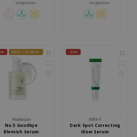
Vergleichen
Vergleichen
r empfindliche und trockene
verbessert die Hautstruktur
Haut.
und reduziert Falten. Ideal für
alle Hauttypen, ohne Duftstoffe.
0%
MHD < 12 MON.
-20%
Numbuzin
AXIS-Y
No.5 Goodbye
Dark Spot Correcting
Blemish Serum
Glow Serum