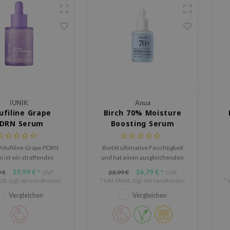
iUNIK
Anua
ufiline Grape
Birch 70% Moisture
DRN Serum
Boosting Serum
Volufiline Grape PDRN
Bietet ultimative Feuchtigkeit
 ist ein straffendes
und hat einen ausgleichenden
für Haut, die voller,
Effekt auf den pH-Wert. Es
M
19,99 €
16,79 €
 €
23,99 €
*
UVP
*
UVP
er und geschmeidiger
schützt die
St. zzgl.
Versandkosten
* Inkl. MwSt. zzgl.
Versandkosten
* 
wirken darf.
Feuchtigkeitsbarriere deiner
F
Vergleichen
Vergleichen
Haut, verhindert
Feuchtigkeitsverlust und
bewahrt einen idealen pH-Wert.