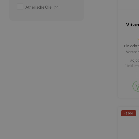
Ätherische Öle
(56)
Vitam
Ein echte
Verabsc
fahl
29,99
* Inkl. Mw
-20%