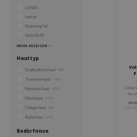
COSRX
Isntree
Pyunkang Yul
Some By Mi
MEHR ANZEIGEN
Hauttyp
Vol
Empfindliche Haut
(96)
P
Trockene Haut
(118)
iUNIK 
Normale Haut
(135)
Serum
Mischhaut
(129)
Serum 
24,99
glatt
Fettige Haut
(96)
* Inkl. Mw
Reife Haut
(114)
Bedürfnisse