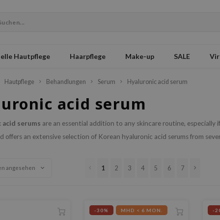
elle Hautpflege
Haarpflege
Make-up
SALE
Vir
Hautpflege
Behandlungen
Serum
Hyaluronic acid serum
luronic acid serum
c acid serums
are an essential addition to any skincare routine, especially i
offers an extensive selection of Korean hyaluronic acid serums from severa
1
2
3
4
5
6
7
en angesehen
-30%
MHD < 6 MON.
-2