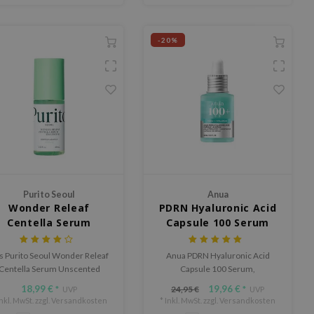
-20%
Purito Seoul
Anua
Wonder Releaf
PDRN Hyaluronic Acid
Centella Serum
Capsule 100 Serum
Unscented
s Purito Seoul Wonder Releaf
Anua PDRN Hyaluronic Acid
Centella Serum Unscented
Capsule 100 Serum,
ruhigt Irritationen, reduziert
angereichert mit PDRN,
18,99 €
19,96 €
24,95 €
*
UVP
*
UVP
ntzündungen und stimuliert
Hyaluronsäure und Kollagen,
Inkl. MwSt. zzgl.
Versandkosten
* Inkl. MwSt. zzgl.
Versandkosten
ie Kollagenproduktion, ideal
spendet Feuchtigkeit,