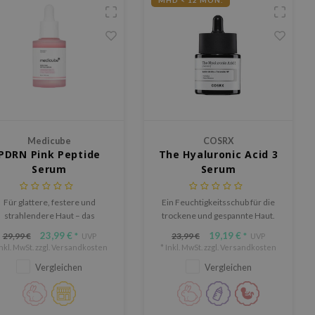
MHD < 12 MON.
Medicube
COSRX
PDRN Pink Peptide
The Hyaluronic Acid 3
Serum
Serum
Für glattere, festere und
Ein Feuchtigkeitsschub für die
strahlendere Haut – das
trockene und gespannte Haut.
edicube PDRN Pink Peptide
Erreicht ein optimales
23,99 €
19,19 €
29,99 €
23,99 €
*
UVP
*
UVP
Serum ist eine aufhellende
Feuchtigkeitsniveau und
Inkl. MwSt. zzgl.
Versandkosten
* Inkl. MwSt. zzgl.
Versandkosten
ormel zur Verbesserung der
schützt gleichzeitig die
Vergleichen
Vergleichen
Hautelastizität und des
Feuchtigkeitsbarriere deiner
Hauttons.
Haut vor dem Austrocknen.