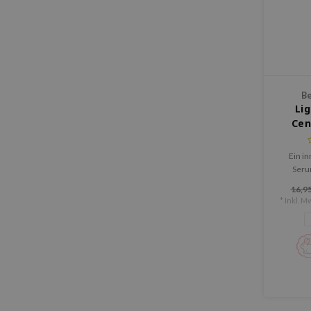
Be
Li
Cen
Ein in
Seru
Asiatic
16,95
und b
* Inkl. Mw