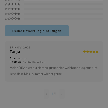
deed Labs
isfree
ehan
ntree
s Skin
Deine Bewertung hinzufügen
NIK
jun
17 NOV 2025
Tanja
solution
Alter
: 45 - 54
miso
Hauttyp
: Empfindliche Haut
irs
Meine Füße nicht nur riechen gut und sind weich und ausgeruht. Ich
liebe diese Maske. Immer wieder gerne.
avuu
elf
se
1
/
1
dor
gom