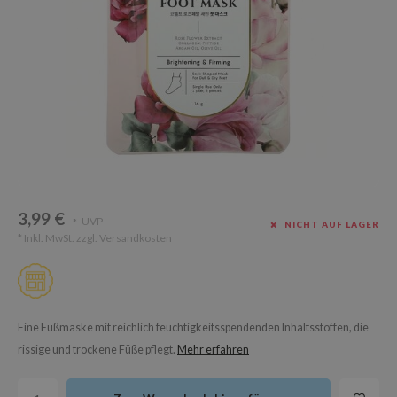
Süßholz
rperpflege
 Lab
Niacinamid
ppenpflege
lflower
Bakuchiol
cessoires
nton
Beta-glucan
ni-Kosmetik
Plain
Centella asiatica
hrungsergänzungsmittel
najour
PDRN
schenksets
 Wishtrend
Azelaic acid
limax
Mandelic Acid
3,99 €
SRX
UVP
*
NICHT AUF LAGER
* Inkl. MwSt. zzgl.
Versandkosten
riya
wytree
 Ceuracle
ila Co
Eine Fußmaske mit reichlich feuchtigkeitsspendenden Inhaltsstoffen, die
rissige und trockene Füße pflegt.
Mehr erfahren
zavecca
bryolisse