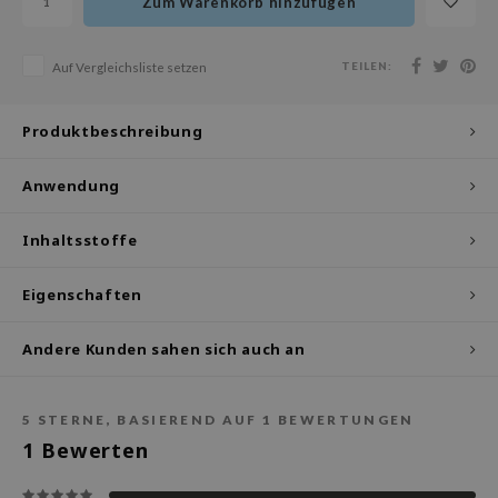
Zum Warenkorb hinzufügen
olio
oir
TEILEN:
Auf Vergleichsliste setzen
ude House
ecipe
Produktbeschreibung
dia
Anwendung
 Skin
odal
Inhaltsstoffe
nskin
ruharu Wonder
Eigenschaften
imish
Andere Kunden sahen sich auch an
ika Holika
GGEE
5
STERNE, BASIEREND AUF
1
BEWERTUNGEN
iyoon
1
Bewerten
m From