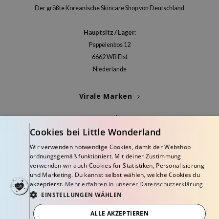
itfee
Der größte Koreanische Skincare Shop von Deutschland
oré
rito SEOUL
Hauptsitz / Lager:
Peppelenbos 12
unkang Yul
6662 WB Elst
l Barrier
Niederlande
:P
hto Mentholatum
Virale Marken
mand
Kategorien
und Lab
Cookies bei Little Wonderland
cret Key
Blogs
Wir verwenden notwendige Cookies, damit der Webshop
iseido
ordnungsgemäß funktioniert. Mit deiner Zustimmung
Info
verwenden wir auch Cookies für Statistiken, Personalisierung
ris
und Marketing. Du kannst selbst wählen, welche Cookies du
infood
akzeptierst.
Mehr erfahren in unserer Datenschutzerklärung
EINSTELLUNGEN WÄHLEN
inRx LAB
ALLE AKZEPTIEREN
P